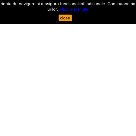
nta de navigare si a asigura funcționalitati aditionale. Continuand sa n
urilor.
Aflati mai multe
close