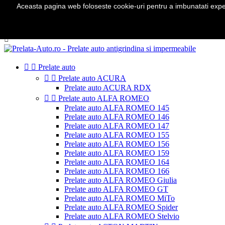
Aceasta pagina web foloseste cookie-uri pentru a imbunatati experie
Telefon:
0724 571 115

Autentificare
shopping_cart
Cos
(0)



Prelate auto


Prelate auto ACURA
Prelate auto ACURA RDX


Prelate auto ALFA ROMEO
Prelate auto ALFA ROMEO 145
Prelate auto ALFA ROMEO 146
Prelate auto ALFA ROMEO 147
Prelate auto ALFA ROMEO 155
Prelate auto ALFA ROMEO 156
Prelate auto ALFA ROMEO 159
Prelate auto ALFA ROMEO 164
Prelate auto ALFA ROMEO 166
Prelate auto ALFA ROMEO Giulia
Prelate auto ALFA ROMEO GT
Prelate auto ALFA ROMEO MiTo
Prelate auto ALFA ROMEO Spider
Prelate auto ALFA ROMEO Stelvio