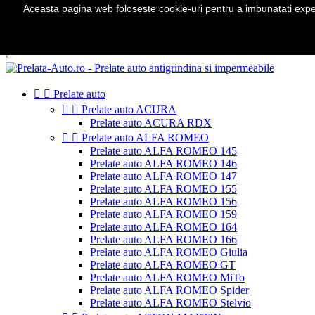
Aceasta pagina web foloseste cookie-uri pentru a imbunatati experie
Telefon:
0724 571 115

Autentificare
shopping_cart
Cos
(0)



Prelate auto


Prelate auto ACURA
Prelate auto ACURA RDX


Prelate auto ALFA ROMEO
Prelate auto ALFA ROMEO 145
Prelate auto ALFA ROMEO 146
Prelate auto ALFA ROMEO 147
Prelate auto ALFA ROMEO 155
Prelate auto ALFA ROMEO 156
Prelate auto ALFA ROMEO 159
Prelate auto ALFA ROMEO 164
Prelate auto ALFA ROMEO 166
Prelate auto ALFA ROMEO Giulia
Prelate auto ALFA ROMEO GT
Prelate auto ALFA ROMEO MiTo
Prelate auto ALFA ROMEO Spider
Prelate auto ALFA ROMEO Stelvio