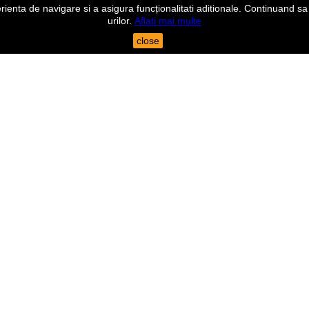
nta de navigare si a asigura funcționalitati aditionale. Continuand sa n
urilor.
Aflati mai multe
close