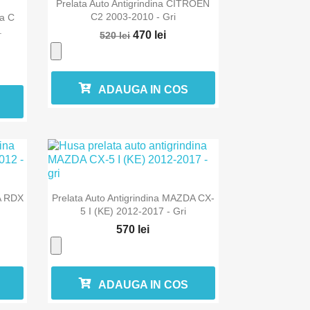

Vizualizare rapida
Prelata Auto Antigrindina CITROEN
C2 2003-2010 - Gri
a C
.
470 lei
520 lei
ADAUGA IN COS

Vizualizare rapida
A RDX
Prelata Auto Antigrindina MAZDA CX-
5 I (KE) 2012-2017 - Gri
570 lei
ADAUGA IN COS