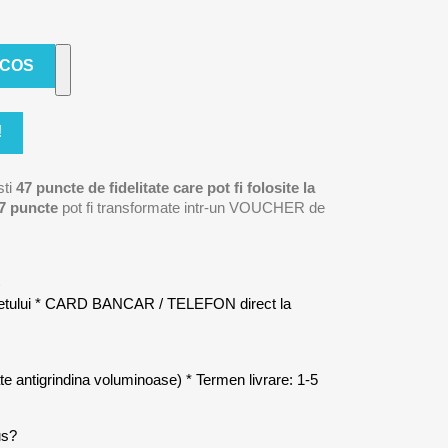
 COS
!
sti
47
puncte de fidelitate care pot fi folosite la
7
puncte
pot fi transformate intr-un VOUCHER de
)
letului * CARD BANCAR / TELEFON direct la
late antigrindina voluminoase) * Termen livrare: 1-5
us?