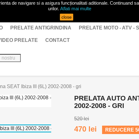
ta de navigare si a asigura funcționalitati aditionale. Continuand sa 
urilor.
Aflati mai multe
close
O
PRELATE ANTIGRINDINA
PRELATE MOTO - ATV -
VIDEO PRELATE
CONTACT
ina SEAT Ibiza III (6L) 2002-2008 - gri
PRELATA AUTO ANTI
2002-2008 - GRI
520 lei
470 lei
REDUCERE 50