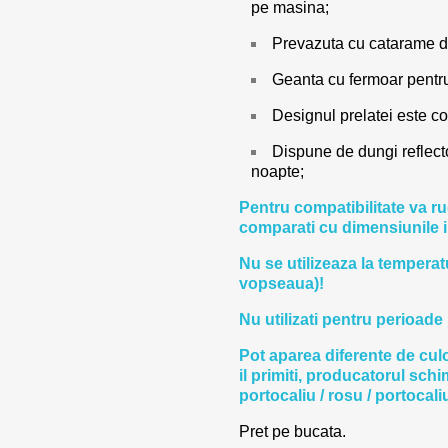
pe masina;
Prevazuta cu catarame de
Geanta cu fermoar pentru 
Designul prelatei este c
Dispune de dungi reflecto
noapte;
Pentru compatibilitate va r
comparati cu dimensiunile i
Nu se utilizeaza la temperat
vopseaua)!
Nu utilizati pentru perioade 
Pot aparea diferente de culo
il primiti, producatorul schi
portocaliu / rosu / portocali
Pret pe bucata.