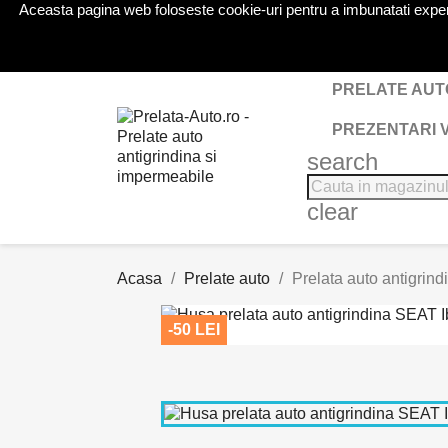
Aceasta pagina web foloseste cookie-uri pentru a imbunatati experien
Telefon:
0724 571 115
PRELATE AUT
PREZENTARI 
search
clear
Acasa
Prelate auto
Prelata auto antigrind
-50 LEI