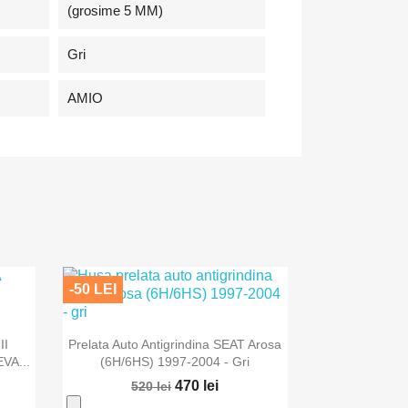
(grosime 5 MM)
Gri
AMIO
-50 LEI

Vizualizare rapida
II
Prelata Auto Antigrindina SEAT Arosa
VA...
(6H/6HS) 1997-2004 - Gri
470 lei
520 lei