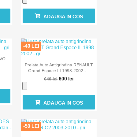
ADAUGA IN COS
-40 LEI
LVO

Vizualizare rapida
Prelata Auto Antigrindina RENAULT
Grand Espace III 1998-2002 -...
600 lei
640 lei
ADAUGA IN COS
-50 LEI