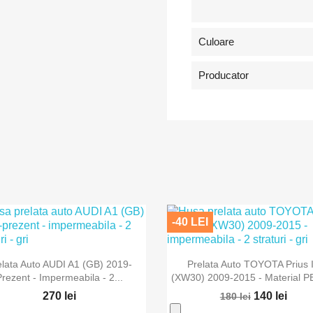
Culoare
Producator
-40 LEI


Vizualizare rapida
Vizualizare rapida
elata Auto AUDI A1 (GB) 2019-
Prelata Auto TOYOTA Prius I
Prezent - Impermeabila - 2...
(XW30) 2009-2015 - Material PE
270 lei
140 lei
180 lei