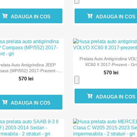
ADAUGA IN COS
ADAUGA IN COS

Vizualizare rapida
Prelata Auto Antigrindina VO

Vizualizare rapida
XC60 II 2017-Prezent - Gri
relata Auto Antigrindina JEEP
ass (MP/552) 2017-Prezent -...
570 lei
570 lei
ADAUGA IN COS
ADAUGA IN COS