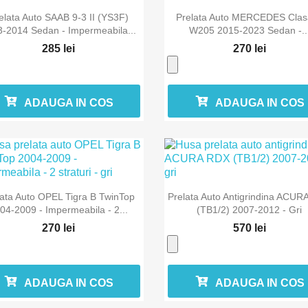


Vizualizare rapida
Vizualizare rapida
elata Auto SAAB 9-3 II (YS3F)
Prelata Auto MERCEDES Clas
-2014 Sedan - Impermeabila...
W205 2015-2023 Sedan -..
285 lei
270 lei
ADAUGA IN COS
ADAUGA IN COS


Vizualizare rapida
Vizualizare rapida
lata Auto OPEL Tigra B TwinTop
Prelata Auto Antigrindina ACUR
04-2009 - Impermeabila - 2...
(TB1/2) 2007-2012 - Gri
270 lei
570 lei
ADAUGA IN COS
ADAUGA IN COS