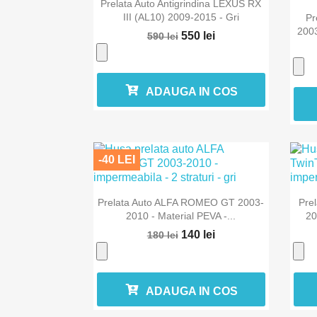

Vizualizare rapida
Prelata Auto Antigrindina LEXUS RX
III (AL10) 2009-2015 - Gri
Pr
2003
550 lei
590 lei
ADAUGA IN COS
-40 LEI

Vizualizare rapida
Prelata Auto ALFA ROMEO GT 2003-
Pre
2010 - Material PEVA -...
20
140 lei
180 lei
ADAUGA IN COS