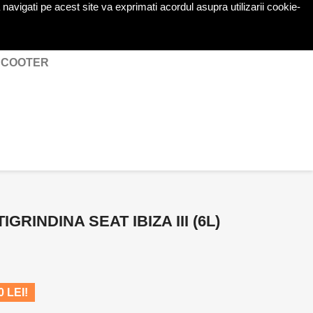
navigati pe acest site va exprimati acordul asupra utilizarii cookie-
shopping_cart

Cos
(0)
Autentificare
 SCOOTER
GRINDINA SEAT IBIZA III (6L)
 LEI!