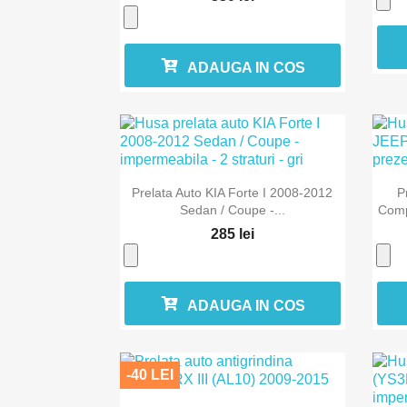
ADAUGA IN COS

Vizualizare rapida
Prelata Auto KIA Forte I 2008-2012
P
Sedan / Coupe -...
Comp
285 lei
ADAUGA IN COS
-40 LEI