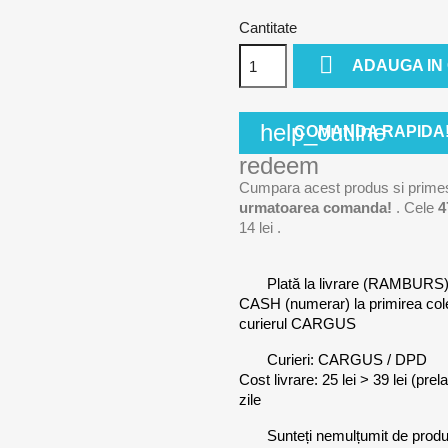
Cantitate

ADAUGA IN
help_outline
COMANDA RAPIDA
redeem
Cumpara acest produs si prime
urmatoarea comanda!
. Cele
4
14 lei
.
Plată la livrare (RAMBURS
CASH (numerar) la primirea co
curierul CARGUS
Curieri: CARGUS / DPD
Cost livrare: 25 lei > 39 lei (pre
zile
Sunteți nemulțumit de prod