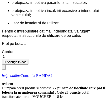
protejeaza impotriva pasarilor si a insectelor;
protejeaza impotriva încalzirii excesive a interiorului
vehiculului;
usor de instalat si de utilizat;
Pentru o intrebuintare cat mai indelungata, va rugam
respectati instructiunile de utilizare de pe cutie.
Pret pe bucata.
Cantitate

Adauga in cos
help_outline
Comanda RAPIDA!
redeem
Cumpara acest produs si primesti
27
puncte de fidelitate care pot fi
folosite la urmatoarea comanda!
. Cele
27
puncte
pot fi
transformate intr-un VOUCHER de
8 lei
.