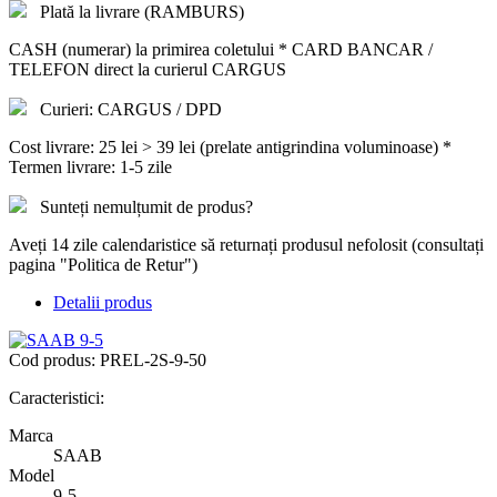
Plată la livrare (RAMBURS)
CASH (numerar) la primirea coletului * CARD BANCAR /
TELEFON direct la curierul CARGUS
Curieri: CARGUS / DPD
Cost livrare: 25 lei > 39 lei (prelate antigrindina voluminoase) *
Termen livrare: 1-5 zile
Sunteți nemulțumit de produs?
Aveți 14 zile calendaristice să returnați produsul nefolosit (consultați
pagina "Politica de Retur")
Detalii produs
Cod produs:
PREL-2S-9-50
Caracteristici:
Marca
SAAB
Model
9-5