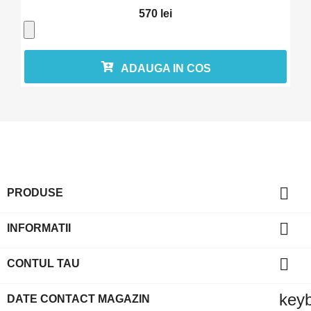
570 lei
ADAUGA IN COS

PRODUSE

INFORMATII

CONTUL TAU
key
DATE CONTACT MAGAZIN