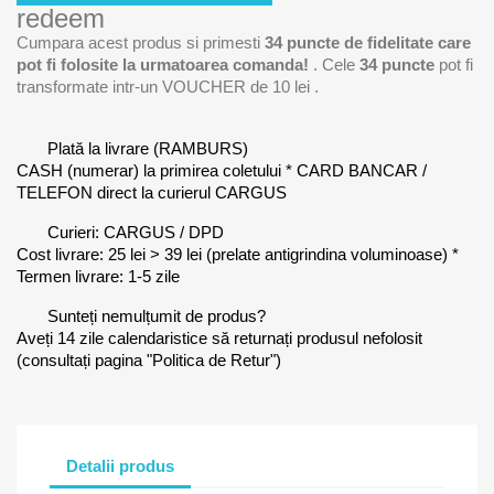
redeem
Cumpara acest produs si primesti
34
puncte de fidelitate care
pot fi folosite la urmatoarea comanda!
. Cele
34
puncte
pot fi
transformate intr-un VOUCHER de
10 lei
.
Plată la livrare (RAMBURS)
CASH (numerar) la primirea coletului * CARD BANCAR /
TELEFON direct la curierul CARGUS
Curieri: CARGUS / DPD
Cost livrare: 25 lei > 39 lei (prelate antigrindina voluminoase) *
Termen livrare: 1-5 zile
Sunteți nemulțumit de produs?
Aveți 14 zile calendaristice să returnați produsul nefolosit
(consultați pagina "Politica de Retur")
Detalii produs