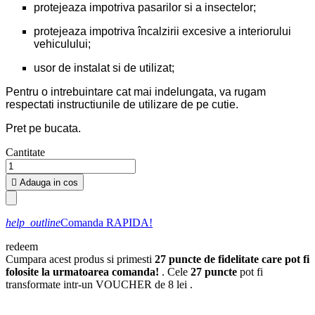
protejeaza impotriva pasarilor si a insectelor;
protejeaza impotriva încalzirii excesive a interiorului
vehiculului;
usor de instalat si de utilizat;
Pentru o intrebuintare cat mai indelungata, va rugam
respectati instructiunile de utilizare de pe cutie.
Pret pe bucata.
Cantitate

Adauga in cos
help_outline
Comanda RAPIDA!
redeem
Cumpara acest produs si primesti
27
puncte de fidelitate care pot fi
folosite la urmatoarea comanda!
. Cele
27
puncte
pot fi
transformate intr-un VOUCHER de
8 lei
.