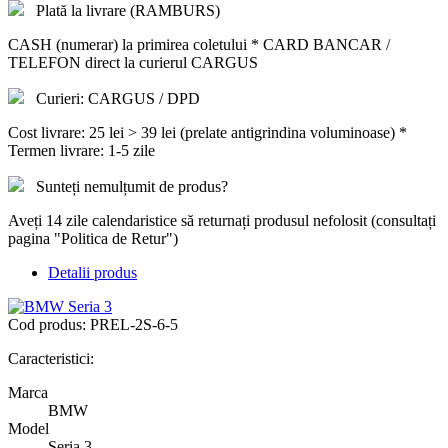
Plată la livrare (RAMBURS)
CASH (numerar) la primirea coletului * CARD BANCAR /
TELEFON direct la curierul CARGUS
Curieri: CARGUS / DPD
Cost livrare: 25 lei > 39 lei (prelate antigrindina voluminoase) *
Termen livrare: 1-5 zile
Sunteți nemulțumit de produs?
Aveți 14 zile calendaristice să returnați produsul nefolosit (consultați
pagina "Politica de Retur")
Detalii produs
Cod produs:
PREL-2S-6-5
Caracteristici:
Marca
BMW
Model
Seria 3