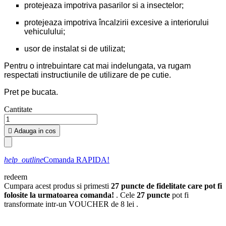
protejeaza impotriva pasarilor si a insectelor;
protejeaza impotriva încalzirii excesive a interiorului
vehiculului;
usor de instalat si de utilizat;
Pentru o intrebuintare cat mai indelungata, va rugam
respectati instructiunile de utilizare de pe cutie.
Pret pe bucata.
Cantitate

Adauga in cos
help_outline
Comanda RAPIDA!
redeem
Cumpara acest produs si primesti
27
puncte de fidelitate care pot fi
folosite la urmatoarea comanda!
. Cele
27
puncte
pot fi
transformate intr-un VOUCHER de
8 lei
.