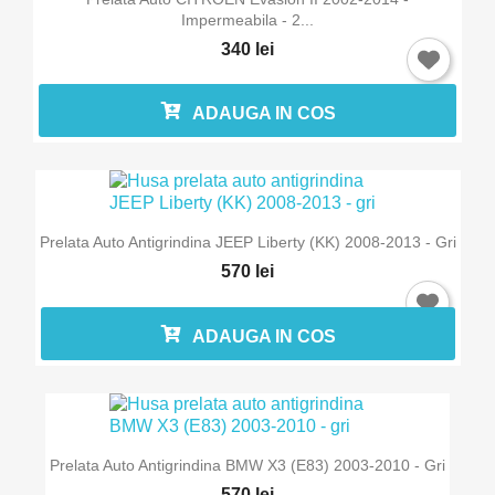
Impermeabila - 2...
340 lei
ADAUGA IN COS
×
Intra in cont
Trebuie sa fi logat in contul de client pentru a salva
produse in Lista de Favorite.
Prelata Auto Antigrindina JEEP Liberty (KK) 2008-2013 - Gri
570 lei
ADAUGA IN COS
Anuleaza
Intra in cont
Prelata Auto Antigrindina BMW X3 (E83) 2003-2010 - Gri
570 lei