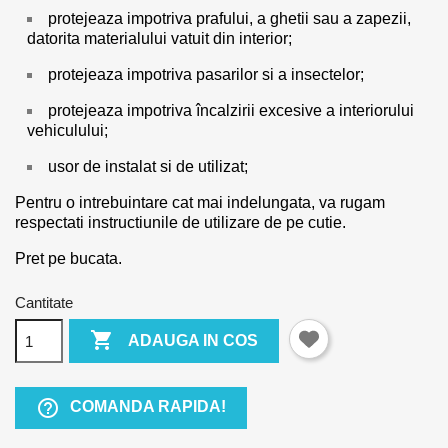
protejeaza impotriva prafului, a ghetii sau a zapezii,
datorita materialului vatuit din interior;
protejeaza impotriva pasarilor si a insectelor;
protejeaza impotriva încalzirii excesive a interiorului
vehiculului;
usor de instalat si de utilizat;
Pentru o intrebuintare cat mai indelungata, va rugam
respectati instructiunile de utilizare de pe cutie.
Pret pe bucata.
Cantitate

ADAUGA IN COS
help_outline
COMANDA RAPIDA!