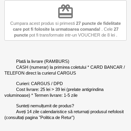
redeem
Cumpara acest produs si primesti
27
puncte de fidelitate
care pot fi folosite la urmatoarea comanda!
. Cele
27
puncte
pot fi transformate intr-un VOUCHER de
8 lei
.
Plată la livrare (RAMBURS)
CASH (numerar) la primirea coletului * CARD BANCAR /
TELEFON direct la curierul CARGUS
Curieri: CARGUS / DPD
Cost livrare: 25 lei > 39 lei (prelate antigrindina
voluminoase) * Termen livrare: 1-5 zile
Sunteți nemulțumit de produs?
Aveți 14 zile calendaristice să returnați produsul nefolosit
(consultați pagina "Politica de Retur")