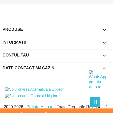

PRODUSE

INFORMATII

CONTUL TAU
keyboard_arrow_down
DATE CONTACT MAGAZIN
2020-2026 -
Prelata-Auto.ro
- Toate Drepturile Rezervate *
GLOBAL EVOLUTION GROUP SRL * CUI:21438950 *