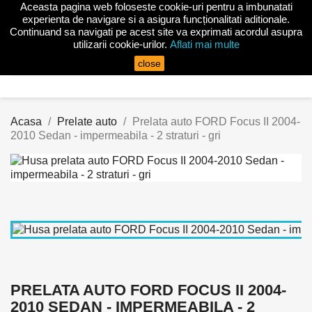
Aceasta pagina web foloseste cookie-uri pentru a imbunatati

experienta de navigare si a asigura funcționalitati aditionale.
Continuand sa navigati pe acest site va exprimati acordul asupra
utilizarii cookie-urilor.
Aflati mai multe
search
close
Acasa
Prelate auto
Prelata auto FORD Focus II 2004-
2010 Sedan - impermeabila - 2 straturi - gri
PRELATA AUTO FORD FOCUS II 2004-
2010 SEDAN - IMPERMEABILA - 2