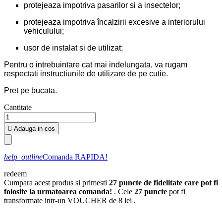
protejeaza impotriva pasarilor si a insectelor;
protejeaza impotriva încalzirii excesive a interiorului
vehiculului;
usor de instalat si de utilizat;
Pentru o intrebuintare cat mai indelungata, va rugam
respectati instructiunile de utilizare de pe cutie.
Pret pe bucata.
Cantitate

Adauga in cos
help_outline
Comanda RAPIDA!
redeem
Cumpara acest produs si primesti
27
puncte de fidelitate care pot fi
folosite la urmatoarea comanda!
. Cele
27
puncte
pot fi
transformate intr-un VOUCHER de
8 lei
.