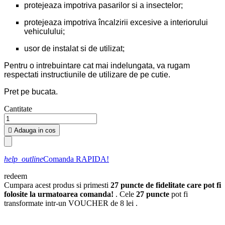
protejeaza impotriva pasarilor si a insectelor;
protejeaza impotriva încalzirii excesive a interiorului
vehiculului;
usor de instalat si de utilizat;
Pentru o intrebuintare cat mai indelungata, va rugam
respectati instructiunile de utilizare de pe cutie.
Pret pe bucata.
Cantitate

Adauga in cos
help_outline
Comanda RAPIDA!
redeem
Cumpara acest produs si primesti
27
puncte de fidelitate care pot fi
folosite la urmatoarea comanda!
. Cele
27
puncte
pot fi
transformate intr-un VOUCHER de
8 lei
.