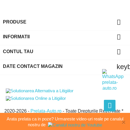

PRODUSE

INFORMATII

CONTUL TAU
key
DATE CONTACT MAGAZIN
2020-2026 -
Prelata-Auto.ro
- Toate Drepturile Rezervate *
GLOBAL EVOLUTION GROUP SRL * CUI:21438950 *
Arata prelata ca in poze? Urmareste video-uri reale pe canalul
×
J03/636/2007 * Pitesti, Arges
nostru de