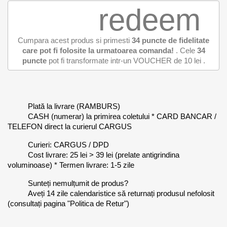
redeem
Cumpara acest produs si primesti
34
puncte de fidelitate
care pot fi folosite la urmatoarea comanda!
. Cele
34
puncte
pot fi transformate intr-un VOUCHER de
10 lei
.
Plată la livrare (RAMBURS)
CASH (numerar) la primirea coletului * CARD BANCAR /
TELEFON direct la curierul CARGUS
Curieri: CARGUS / DPD
Cost livrare: 25 lei > 39 lei (prelate antigrindina
voluminoase) * Termen livrare: 1-5 zile
Sunteți nemulțumit de produs?
Aveți 14 zile calendaristice să returnați produsul nefolosit
(consultați pagina "Politica de Retur")