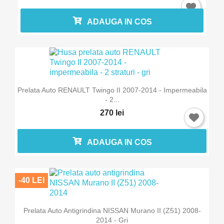
ADAUGA IN COS
×
Intra in cont
Trebuie sa fi logat in contul de client pentru a salva
Prelata Auto RENAULT Twingo II 2007-2014 - Impermeabila
produse in Lista de Favorite.
- 2...
270 lei
Anuleaza
ADAUGA IN COS
Intra in cont
-40 LEI
Prelata Auto Antigrindina NISSAN Murano II (Z51) 2008-
2014 - Gri