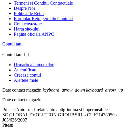
Termeni si Conditii Contractuale
Despre Noi
Politica de Retur
Formular Retragere din Contract
Contacteaza-ne
Harta site-ului
Pagina oficiala ANPC
Contul tau
Contul tau


Urmarirea comenzilor
Autentificare
Creeaza contul
Alertele mele
Date contact magazin
keyboard_arrow_down
keyboard_arrow_up
Date contact magazin
Prelata-Auto.ro - Prelate auto antigrindina si impermeabile
SC GLOBAL EVOLUTION GROUP SRL - CUI:21438950 -
J03/636/2007
Pitesti