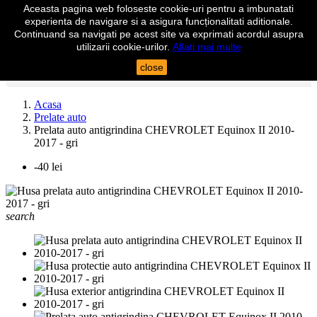
Aceasta pagina web foloseste cookie-uri pentru a imbunatati

experienta de navigare si a asigura funcționalitati aditionale.
shopping_cart
Cos
(0)
Continuand sa navigati pe acest site va exprimati acordul asupra

Autentificare
utilizarii cookie-urilor.
Aflati mai multe
close
search
Acasa
Prelate auto
Prelata auto antigrindina CHEVROLET Equinox II 2010-
2017 - gri
-40 lei
search