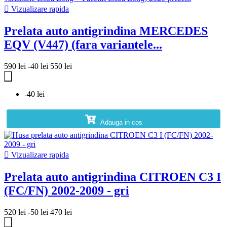

Vizualizare rapida
Prelata auto antigrindina MERCEDES
EQV (V447) (fara variantele...
590 lei
-40 lei
550 lei
-40 lei
Adauga in cos

Vizualizare rapida
Prelata auto antigrindina CITROEN C3 I
(FC/FN) 2002-2009 - gri
520 lei
-50 lei
470 lei