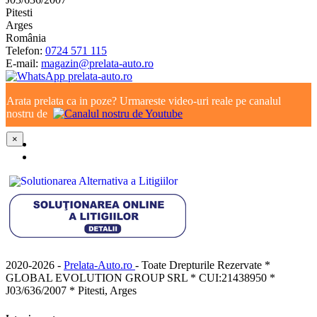
Pitesti
Arges
România
Telefon:
0724 571 115
E-mail:
magazin@prelata-auto.ro
Arata prelata ca in poze? Urmareste video-uri reale pe canalul
nostru de
×
2020-2026 -
Prelata-Auto.ro
- Toate Drepturile Rezervate *
GLOBAL EVOLUTION GROUP SRL * CUI:21438950 *
J03/636/2007 * Pitesti, Arges