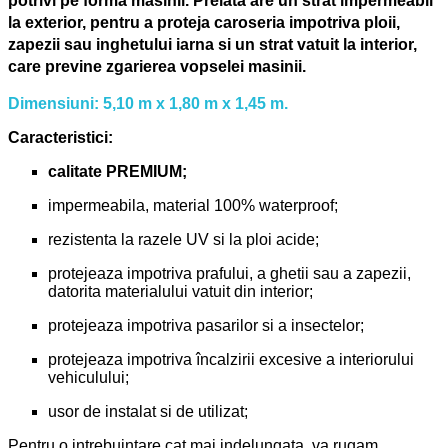
potrivi pe forma masinii.
Prelata are un strat impermeabil
la exterior, pentru a proteja caroseria impotriva ploii,
zapezii sau inghetului iarna si un strat vatuit la interior,
care previne zgarierea vopselei masinii.
Dimensiuni: 5,10 m x 1,80 m x 1,45 m.
Caracteristici:
calitate PREMIUM;
impermeabila, material 100% waterproof;
rezistenta la razele UV si la ploi acide;
protejeaza impotriva prafului, a ghetii sau a zapezii,
datorita materialului vatuit din interior;
protejeaza impotriva pasarilor si a insectelor;
protejeaza impotriva încalzirii excesive a interiorului
vehiculului;
usor de instalat si de utilizat;
Pentru o intrebuintare cat mai indelungata, va rugam