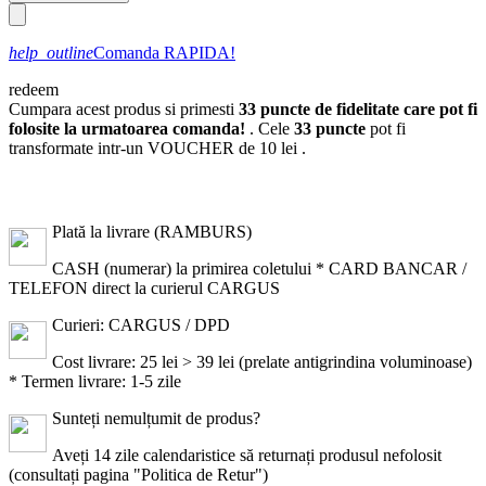
help_outline
Comanda RAPIDA!
redeem
Cumpara acest produs si primesti
33
puncte de fidelitate care pot fi
folosite la urmatoarea comanda!
. Cele
33
puncte
pot fi
transformate intr-un VOUCHER de
10 lei
.
Plată la livrare (RAMBURS)
CASH (numerar) la primirea coletului * CARD BANCAR /
TELEFON direct la curierul CARGUS
Curieri: CARGUS / DPD
Cost livrare: 25 lei > 39 lei (prelate antigrindina voluminoase)
* Termen livrare: 1-5 zile
Sunteți nemulțumit de produs?
Aveți 14 zile calendaristice să returnați produsul nefolosit
(consultați pagina "Politica de Retur")