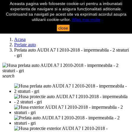
Aceasta pagina web foloseste cookie-uri pentru a imbunatati

experienta de navigare si a asigura funcționalitati aditionale.
shopping_cart
Cos
(0)
Continuand sa navigati pe acest site va exprimati acordul asupra

Autentificare
utilizarii cookie-urilor.
Aflati mai multe
close
search
Acasa
Prelate auto
Prelata auto AUDI A7 I 2010-2018 - impermeabila - 2 straturi
- gri
search