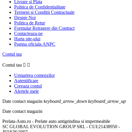
Livrare si Plata
Politica de Confidentialitate
Termeni si Conditii Contractuale
Despre Noi
Politica de Retur
Formular Retragere din Contract
Contacteaza-ne
Harta site-ului
Pagina oficiala ANPC
Contul tau
Contul tau


Urmarirea comenzilor
Autentificare
Creeaza contul
Alertele mele
Date contact magazin
keyboard_arrow_down
keyboard_arrow_up
Date contact magazin
Prelata-Auto.ro - Prelate auto antigrindina si impermeabile
SC GLOBAL EVOLUTION GROUP SRL - CUI:21438950 -
J03/636/2007