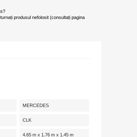
us?
eturnați produsul nefolosit (consultați pagina
MERCEDES
CLK
4.65 m x 1.76 m x 1.45 m