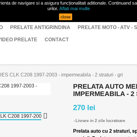
ta de navigare si a asigura funcționalitati aditionale. Continuand sa 
urilor.
Aflati mai multe
close
O
PRELATE ANTIGRINDINA
PRELATE MOTO - ATV -
VIDEO PRELATE
CONTACT
S CLK C208 1997-2003 - impermeabila - 2 straturi - gri
PRELATA AUTO MER
IMPERMEABILA - 2 
270 lei

Livrare in 2 zile lucratoare
Prelata auto cu 2 straturi, s