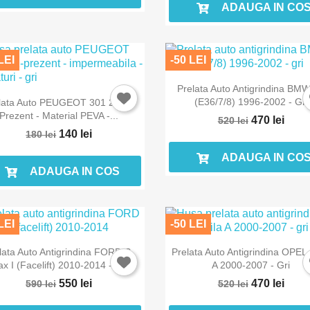
ADAUGA IN CO
Anuleaza
Intra in cont
LEI
-50 LEI
Prelata Auto Antigrindina BM
(E36/7/8) 1996-2002 - Gri
lata Auto PEUGEOT 301 2012-
Prezent - Material PEVA -...
470 lei
520 lei
140 lei
180 lei
ADAUGA IN CO
ADAUGA IN COS
LEI
-50 LEI
lata Auto Antigrindina FORD S-
Prelata Auto Antigrindina OPEL 
x I (facelift) 2010-2014 - Gri
A 2000-2007 - Gri
550 lei
470 lei
590 lei
520 lei