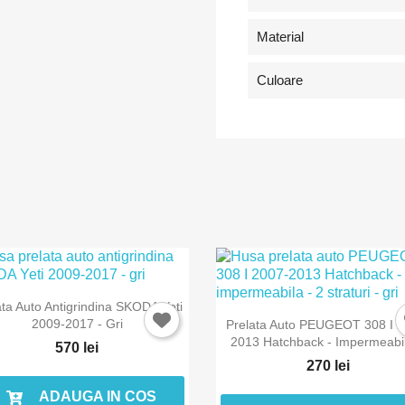
Material
Culoare
ata Auto Antigrindina SKODA Yeti
tra in cont
2009-2017 - Gri
Prelata Auto PEUGEOT 308 I 2
2013 Hatchback - Impermeabil
570 lei
270 lei
buie sa fi logat in contul de client pentru a salva produse in Lista de
orite.
ADAUGA IN COS