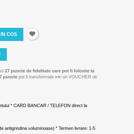
IN COS
!
sti
27
puncte de fidelitate care pot fi folosite la
7
puncte
pot fi transformate intr-un VOUCHER de
)
letului * CARD BANCAR / TELEFON direct la
late antigrindina voluminoase) * Termen livrare: 1-5