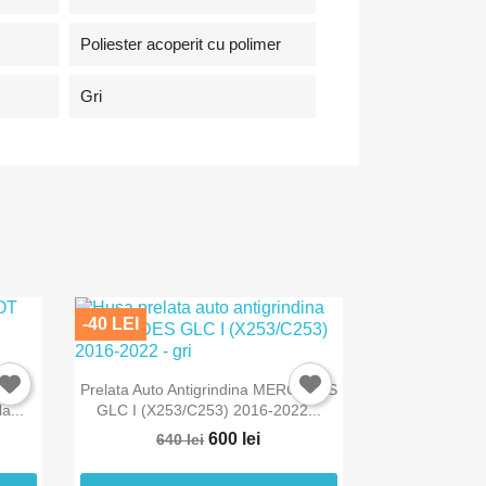
Poliester acoperit cu polimer
Gri
-40 LEI
×
007-
Prelata Auto Antigrindina MERCEDES
a...
GLC I (X253/C253) 2016-2022...
600 lei
640 lei