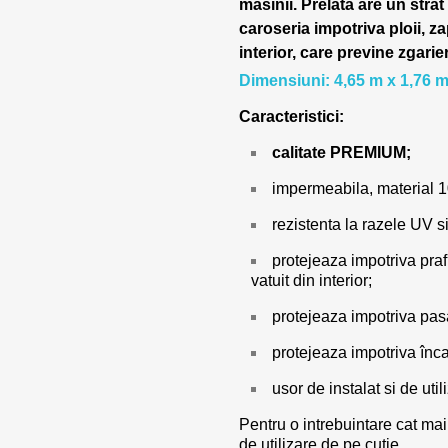
masinii.
Prelata are un strat
caroseria impotriva ploii, za
interior, care previne zgarie
Dimensiuni: 4,65 m x 1,76 m
Caracteristici:
calitate PREMIUM;
impermeabila, material 
rezistenta la razele UV si
protejeaza impotriva prafu
vatuit din interior;
protejeaza impotriva pasar
protejeaza impotriva încal
usor de instalat si de utili
Pentru o intrebuintare cat mai
de utilizare de pe cutie.