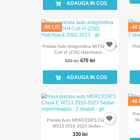
ADAUGA IN COS
-50 LEI
-40 
Prelata Auto Antigrindina MITSUBISHI
Pre
Colt VI (Z30) Hatchback...
470 lei
520 lei
ADAUGA IN COS
-40 
Pre
Ma
Prelata Auto MERCEDES Clasa E
W213 2016-2023 Sedan -...
330 lei