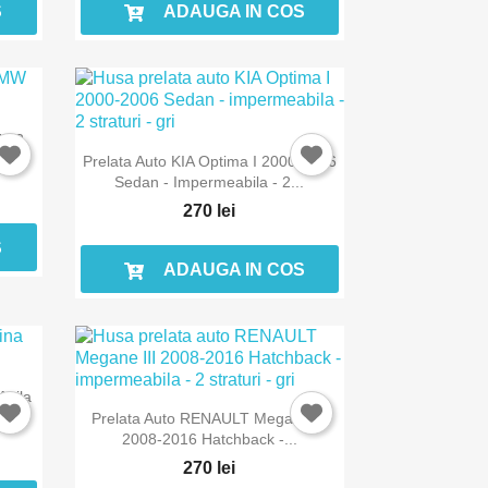
S
ADAUGA IN COS
W Z3
Prelata Auto KIA Optima I 2000-2006
Sedan - Impermeabila - 2...
270 lei
S
ADAUGA IN COS
Agila
Prelata Auto RENAULT Megane III
2008-2016 Hatchback -...
270 lei