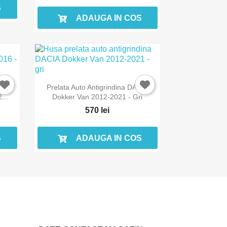
S
ADAUGA IN COS
EOS
Prelata Auto Antigrindina DACIA
...
Dokker Van 2012-2021 - Gri
570 lei
S
ADAUGA IN COS