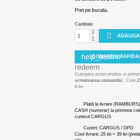
Pret pe bucata.
Cantitate

ADAUGA 
help_outline
COMANDA RAPIDA
redeem
Cumpara acest produs si prime
urmatoarea comanda!
. Cele
2
8 lei
.
Plată la livrare (RAMBURS
CASH (numerar) la primirea co
curierul CARGUS
Curieri: CARGUS / DPD
Cost livrare: 25 lei > 39 lei (pre