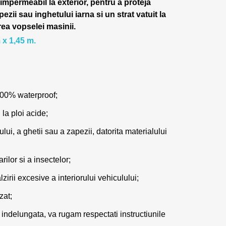
 impermeabil la exterior, pentru a proteja
pezii sau inghetului iarna si un strat vatuit la
rea vopselei masinii.
 x 1,45 m.
100% waterproof;
 la ploi acide;
lui, a ghetii sau a zapezii, datorita materialului
ilor si a insectelor;
zirii excesive a interiorului vehiculului;
zat;
 indelungata, va rugam respectati instructiunile