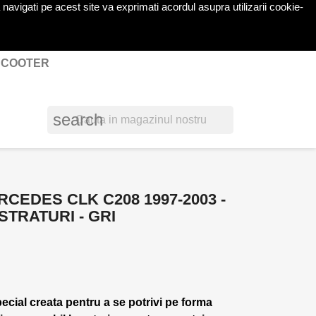
navigati pe acest site va exprimati acordul asupra utilizarii cookie-
shopping_cart

Cos
(0)
Autentificare
 SCOOTER
search
CEDES CLK C208 1997-2003 -
STRATURI - GRI
pecial creata pentru a se potrivi pe forma