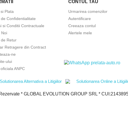
MATII
CONTUL TAU
 si Plata
Urmarirea comenzilor
a de Confidentialitate
Autentificare
 si Conditii Contractuale
Creeaza contul
 Noi
Alertele mele
a de Retur
ar Retragere din Contract
teaza-ne
ite-ului
 oficiala ANPC
le Rezervate * GLOBAL EVOLUTION GROUP SRL * CUI:21438950 *