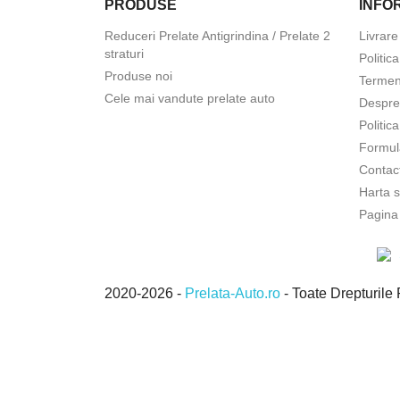
PRODUSE
INFOR
Reduceri Prelate Antigrindina / Prelate 2
Livrare
straturi
Politic
Produse noi
Termeni
Cele mai vandute prelate auto
Despre
Politic
Formul
Contac
Harta s
Pagina
2020-2026 -
Prelata-Auto.ro
- Toate Drepturi