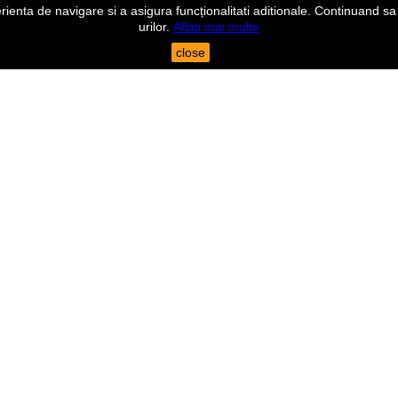
nta de navigare si a asigura funcționalitati aditionale. Continuand sa n
urilor.
Aflati mai multe
close