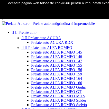
Aceasta pagina web foloseste cookie-uri pentru a imbunatati experie
Telefon:
0724 571 115

Autentificare
shopping_cart
Cos
(0)



Prelate auto


Prelate auto ACURA
Prelate auto ACURA RDX


Prelate auto ALFA ROMEO
Prelate auto ALFA ROMEO 145
Prelate auto ALFA ROMEO 146
Prelate auto ALFA ROMEO 147
Prelate auto ALFA ROMEO 155
Prelate auto ALFA ROMEO 156
Prelate auto ALFA ROMEO 159
Prelate auto ALFA ROMEO 164
Prelate auto ALFA ROMEO 166
Prelate auto ALFA ROMEO Giulia
Prelate auto ALFA ROMEO GT
Prelate auto ALFA ROMEO MiTo
Prelate auto ALFA ROMEO Spider
Prelate auto ALFA ROMEO Stelvio