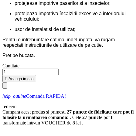
protejeaza impotriva pasarilor si a insectelor;
protejeaza impotriva încalzirii excesive a interiorului
vehiculului;
usor de instalat si de utilizat;
Pentru o intrebuintare cat mai indelungata, va rugam
respectati instructiunile de utilizare de pe cutie.
Pret pe bucata.
Cantitate

Adauga in cos
help_outline
Comanda RAPIDA!
redeem
Cumpara acest produs si primesti
27
puncte de fidelitate care pot fi
folosite la urmatoarea comanda!
. Cele
27
puncte
pot fi
transformate intr-un VOUCHER de
8 lei
.