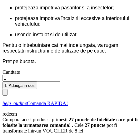
protejeaza impotriva pasarilor si a insectelor;
protejeaza impotriva încalzirii excesive a interiorului
vehiculului;
usor de instalat si de utilizat;
Pentru o intrebuintare cat mai indelungata, va rugam
respectati instructiunile de utilizare de pe cutie.
Pret pe bucata.
Cantitate

Adauga in cos
help_outline
Comanda RAPIDA!
redeem
Cumpara acest produs si primesti
27
puncte de fidelitate care pot fi
folosite la urmatoarea comanda!
. Cele
27
puncte
pot fi
transformate intr-un VOUCHER de
8 lei
.