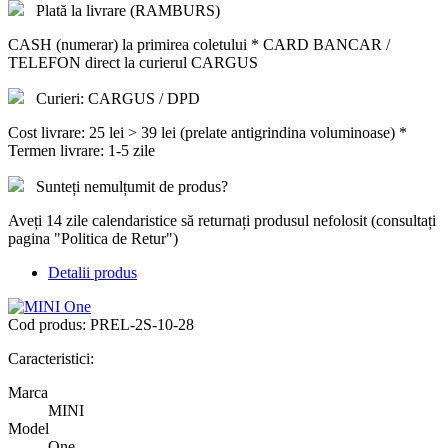
Plată la livrare (RAMBURS)
CASH (numerar) la primirea coletului * CARD BANCAR /
TELEFON direct la curierul CARGUS
Curieri: CARGUS / DPD
Cost livrare: 25 lei > 39 lei (prelate antigrindina voluminoase) *
Termen livrare: 1-5 zile
Sunteți nemulțumit de produs?
Aveți 14 zile calendaristice să returnați produsul nefolosit (consultați
pagina "Politica de Retur")
Detalii produs
Cod produs:
PREL-2S-10-28
Caracteristici:
Marca
MINI
Model
One