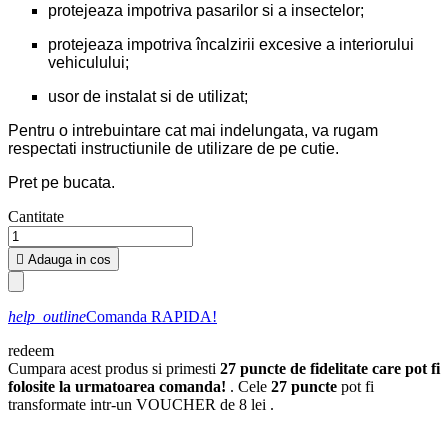
protejeaza impotriva pasarilor si a insectelor;
protejeaza impotriva încalzirii excesive a interiorului
vehiculului;
usor de instalat si de utilizat;
Pentru o intrebuintare cat mai indelungata, va rugam
respectati instructiunile de utilizare de pe cutie.
Pret pe bucata.
Cantitate

Adauga in cos
help_outline
Comanda RAPIDA!
redeem
Cumpara acest produs si primesti
27
puncte de fidelitate care pot fi
folosite la urmatoarea comanda!
. Cele
27
puncte
pot fi
transformate intr-un VOUCHER de
8 lei
.