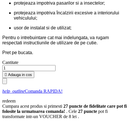
protejeaza impotriva pasarilor si a insectelor;
protejeaza impotriva încalzirii excesive a interiorului
vehiculului;
usor de instalat si de utilizat;
Pentru o intrebuintare cat mai indelungata, va rugam
respectati instructiunile de utilizare de pe cutie.
Pret pe bucata.
Cantitate

Adauga in cos
help_outline
Comanda RAPIDA!
redeem
Cumpara acest produs si primesti
27
puncte de fidelitate care pot fi
folosite la urmatoarea comanda!
. Cele
27
puncte
pot fi
transformate intr-un VOUCHER de
8 lei
.