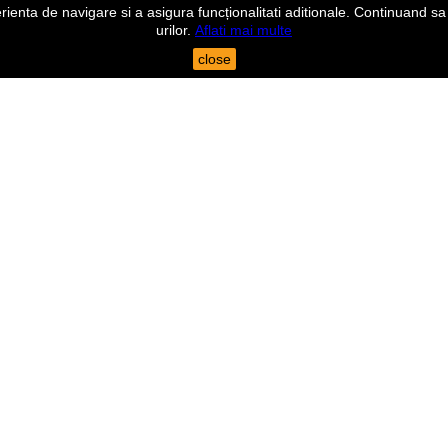
nta de navigare si a asigura funcționalitati aditionale. Continuand sa n
urilor.
Aflati mai multe
close