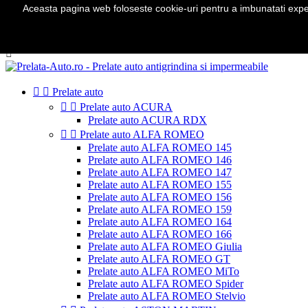
Aceasta pagina web foloseste cookie-uri pentru a imbunatati experie
Telefon:
0724 571 115

Autentificare
shopping_cart
Cos
(0)



Prelate auto


Prelate auto ACURA
Prelate auto ACURA RDX


Prelate auto ALFA ROMEO
Prelate auto ALFA ROMEO 145
Prelate auto ALFA ROMEO 146
Prelate auto ALFA ROMEO 147
Prelate auto ALFA ROMEO 155
Prelate auto ALFA ROMEO 156
Prelate auto ALFA ROMEO 159
Prelate auto ALFA ROMEO 164
Prelate auto ALFA ROMEO 166
Prelate auto ALFA ROMEO Giulia
Prelate auto ALFA ROMEO GT
Prelate auto ALFA ROMEO MiTo
Prelate auto ALFA ROMEO Spider
Prelate auto ALFA ROMEO Stelvio