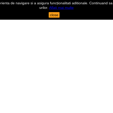
nta de navigare si a asigura funcționalitati aditionale. Continuand sa n
urilor.
Aflati mai multe
close