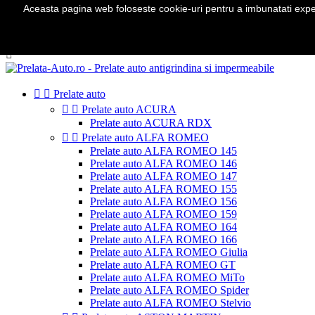
Aceasta pagina web foloseste cookie-uri pentru a imbunatati experie
Telefon:
0724 571 115

Autentificare
shopping_cart
Cos
(0)



Prelate auto


Prelate auto ACURA
Prelate auto ACURA RDX


Prelate auto ALFA ROMEO
Prelate auto ALFA ROMEO 145
Prelate auto ALFA ROMEO 146
Prelate auto ALFA ROMEO 147
Prelate auto ALFA ROMEO 155
Prelate auto ALFA ROMEO 156
Prelate auto ALFA ROMEO 159
Prelate auto ALFA ROMEO 164
Prelate auto ALFA ROMEO 166
Prelate auto ALFA ROMEO Giulia
Prelate auto ALFA ROMEO GT
Prelate auto ALFA ROMEO MiTo
Prelate auto ALFA ROMEO Spider
Prelate auto ALFA ROMEO Stelvio