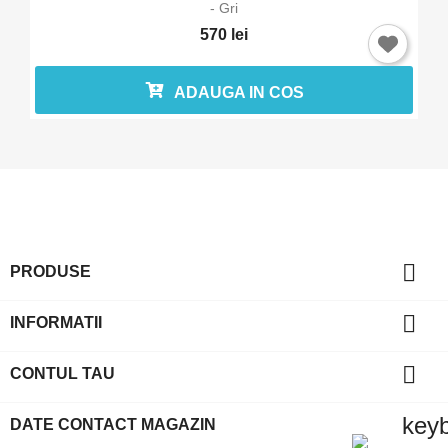
- Gri
570 lei
ADAUGA IN COS

PRODUSE

INFORMATII

CONTUL TAU
key
DATE CONTACT MAGAZIN