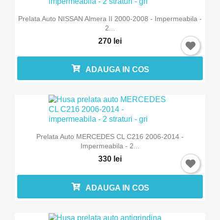
Prelata Auto NISSAN Almera II 2000-2008 - Impermeabila -
2...
270 lei
ADAUGA IN COS
×
Intra in cont
Trebuie sa fi logat in contul de client pentru a salva
Prelata Auto MERCEDES CL C216 2006-2014 -
produse in Lista de Favorite.
Impermeabila - 2...
330 lei
Anuleaza
ADAUGA IN COS
Intra in cont