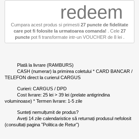
redeem
Cumpara acest produs si primesti
27
puncte de fidelitate
care pot fi folosite la urmatoarea comanda!
. Cele
27
puncte
pot fi transformate intr-un VOUCHER de
8 lei
.
Plată la livrare (RAMBURS)
CASH (numerar) la primirea coletului * CARD BANCAR /
TELEFON direct la curierul CARGUS
Curieri: CARGUS / DPD
Cost livrare: 25 lei > 39 lei (prelate antigrindina
voluminoase) * Termen livrare: 1-5 zile
Sunteți nemulțumit de produs?
Aveți 14 zile calendaristice să returnați produsul nefolosit
(consultați pagina "Politica de Retur")