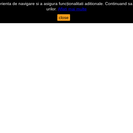
nta de navigare si a asigura funcționalitati aditionale. Continuand sa n
urilor.
Aflati mai multe
close