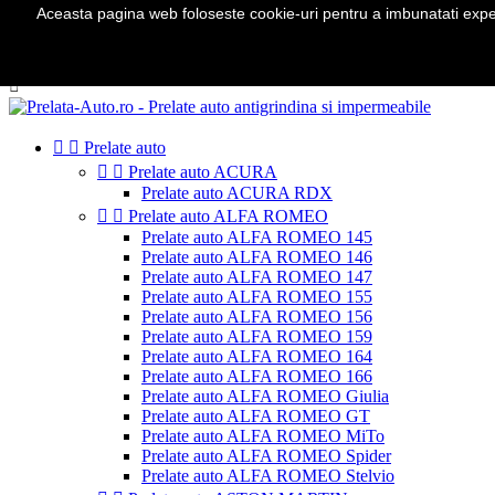
Aceasta pagina web foloseste cookie-uri pentru a imbunatati experie
Telefon:
0724 571 115

Autentificare
shopping_cart
Cos
(0)



Prelate auto


Prelate auto ACURA
Prelate auto ACURA RDX


Prelate auto ALFA ROMEO
Prelate auto ALFA ROMEO 145
Prelate auto ALFA ROMEO 146
Prelate auto ALFA ROMEO 147
Prelate auto ALFA ROMEO 155
Prelate auto ALFA ROMEO 156
Prelate auto ALFA ROMEO 159
Prelate auto ALFA ROMEO 164
Prelate auto ALFA ROMEO 166
Prelate auto ALFA ROMEO Giulia
Prelate auto ALFA ROMEO GT
Prelate auto ALFA ROMEO MiTo
Prelate auto ALFA ROMEO Spider
Prelate auto ALFA ROMEO Stelvio