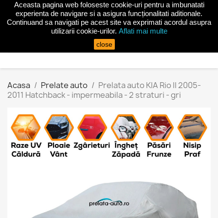
Aceasta pagina web foloseste cookie-uri pentru a imbunatati
shopping_cart


(0)
experienta de navigare si a asigura funcționalitati aditionale.
Continuand sa navigati pe acest site va exprimati acordul asupra
utilizarii cookie-urilor.
Aflati mai multe
search
close
Acasa
Prelate auto
Prelata auto KIA Rio II 2005-
2011 Hatchback - impermeabila - 2 straturi - gri