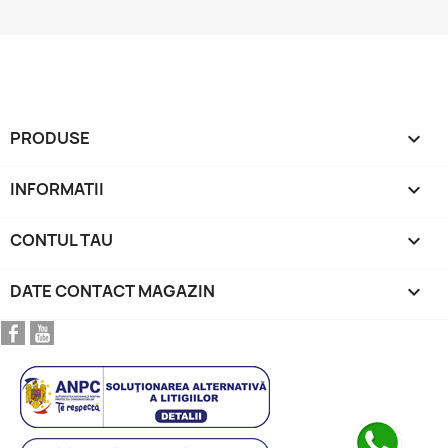
PRODUSE

INFORMATII

CONTUL TAU

DATE CONTACT MAGAZIN
keyboard_arrow_down