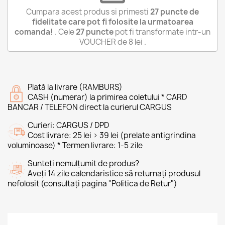
Cumpara acest produs si primesti
27
puncte de
fidelitate care pot fi folosite la urmatoarea
comanda!
. Cele
27
puncte
pot fi transformate intr-un
VOUCHER de
8 lei
.
Plată la livrare (RAMBURS)
CASH (numerar) la primirea coletului * CARD
BANCAR / TELEFON direct la curierul CARGUS
Curieri: CARGUS / DPD
Cost livrare: 25 lei > 39 lei (prelate antigrindina
voluminoase) * Termen livrare: 1-5 zile
Sunteți nemulțumit de produs?
Aveți 14 zile calendaristice să returnați produsul
nefolosit (consultați pagina "Politica de Retur")