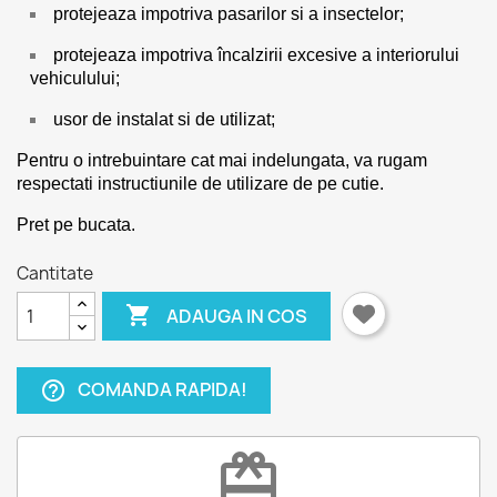
protejeaza impotriva pasarilor si a insectelor;
protejeaza impotriva încalzirii excesive a interiorului
vehiculului;
usor de instalat si de utilizat;
Pentru o intrebuintare cat mai indelungata, va rugam
respectati instructiunile de utilizare de pe cutie.
Pret pe bucata.
Cantitate

ADAUGA IN COS
COMANDA RAPIDA!
help_outline
redeem