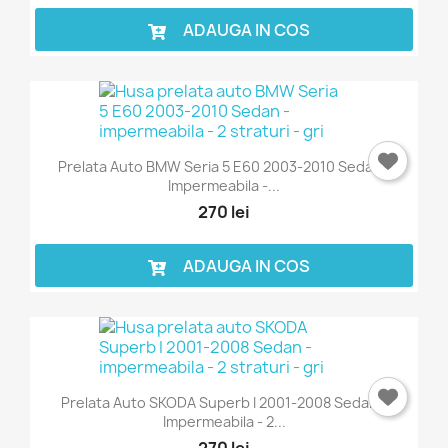
Trebuie sa fi logat in contul de client pentru a salva
ADAUGA IN COS
produse in Lista de Favorite.
Anuleaza
Intra in cont
Prelata Auto BMW Seria 5 E60 2003-2010 Sedan -
Impermeabila -...
270 lei
ADAUGA IN COS
Prelata Auto SKODA Superb I 2001-2008 Sedan -
Impermeabila - 2...
270 lei