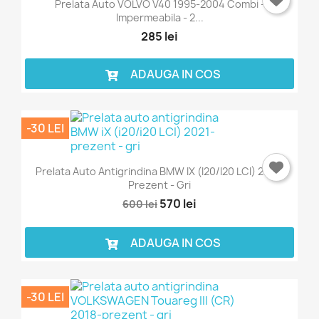
Prelata Auto VOLVO V40 1995-2004 Combi -
Impermeabila - 2...
285 lei
ADAUGA IN COS
-30 LEI
Prelata Auto Antigrindina BMW IX (i20/i20 LCI) 2021-
Prezent - Gri
570 lei
600 lei
ADAUGA IN COS
-30 LEI