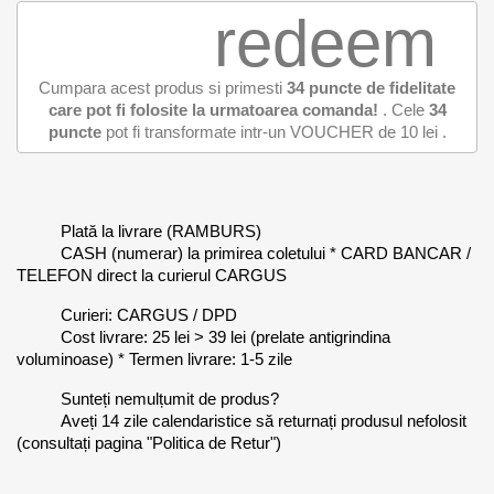
redeem
Cumpara acest produs si primesti
34
puncte de fidelitate
care pot fi folosite la urmatoarea comanda!
. Cele
34
puncte
pot fi transformate intr-un VOUCHER de
10 lei
.
Plată la livrare (RAMBURS)
CASH (numerar) la primirea coletului * CARD BANCAR /
TELEFON direct la curierul CARGUS
Curieri: CARGUS / DPD
Cost livrare: 25 lei > 39 lei (prelate antigrindina
voluminoase) * Termen livrare: 1-5 zile
Sunteți nemulțumit de produs?
Aveți 14 zile calendaristice să returnați produsul nefolosit
(consultați pagina "Politica de Retur")