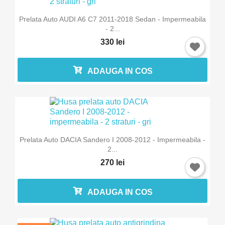
Prelata Auto AUDI A6 C7 2011-2018 Sedan - Impermeabila
- 2...
330 lei
ADAUGA IN COS
×
Intra in cont
Trebuie sa fi logat in contul de client pentru a salva
produse in Lista de Favorite.
Prelata Auto DACIA Sandero I 2008-2012 - Impermeabila -
2...
Anuleaza
Intra in cont
270 lei
ADAUGA IN COS