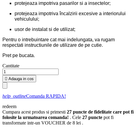
protejeaza impotriva pasarilor si a insectelor;
protejeaza impotriva încalzirii excesive a interiorului
vehiculului;
usor de instalat si de utilizat;
Pentru o intrebuintare cat mai indelungata, va rugam
respectati instructiunile de utilizare de pe cutie.
Pret pe bucata.
Cantitate

Adauga in cos
help_outline
Comanda RAPIDA!
redeem
Cumpara acest produs si primesti
27
puncte de fidelitate care pot fi
folosite la urmatoarea comanda!
. Cele
27
puncte
pot fi
transformate intr-un VOUCHER de
8 lei
.