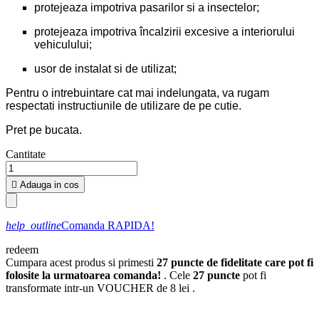
protejeaza impotriva pasarilor si a insectelor;
protejeaza impotriva încalzirii excesive a interiorului
vehiculului;
usor de instalat si de utilizat;
Pentru o intrebuintare cat mai indelungata, va rugam
respectati instructiunile de utilizare de pe cutie.
Pret pe bucata.
Cantitate

Adauga in cos
help_outline
Comanda RAPIDA!
redeem
Cumpara acest produs si primesti
27
puncte de fidelitate care pot fi
folosite la urmatoarea comanda!
. Cele
27
puncte
pot fi
transformate intr-un VOUCHER de
8 lei
.