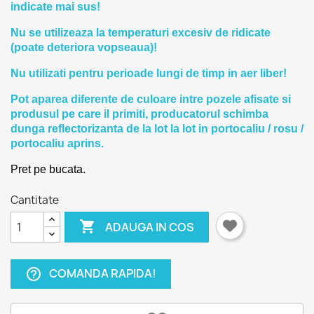
indicate mai sus!
Nu se utilizeaza la temperaturi excesiv de ridicate
(poate deteriora vopseaua)!
Nu utilizati pentru perioade lungi de timp in aer liber!
Pot aparea diferente de culoare intre pozele afisate si
produsul pe care il primiti, producatorul schimba
dunga reflectorizanta de la lot la lot in portocaliu / rosu /
portocaliu aprins.
Pret pe bucata.
Cantitate

ADAUGA IN COS
COMANDA RAPIDA!
help_outline