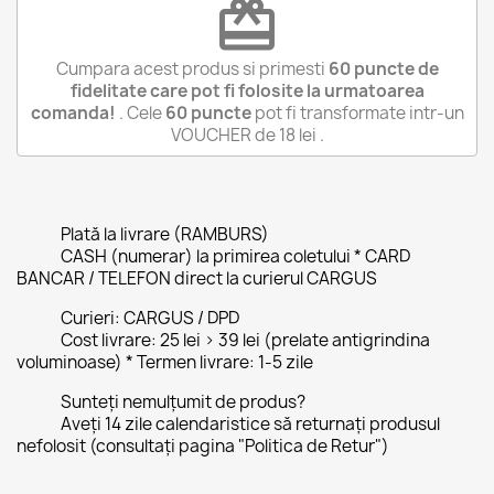
redeem
Cumpara acest produs si primesti
60
puncte de
fidelitate care pot fi folosite la urmatoarea
comanda!
. Cele
60
puncte
pot fi transformate intr-un
VOUCHER de
18 lei
.
Plată la livrare (RAMBURS)
CASH (numerar) la primirea coletului * CARD
BANCAR / TELEFON direct la curierul CARGUS
Curieri: CARGUS / DPD
Cost livrare: 25 lei > 39 lei (prelate antigrindina
voluminoase) * Termen livrare: 1-5 zile
Sunteți nemulțumit de produs?
Aveți 14 zile calendaristice să returnați produsul
nefolosit (consultați pagina "Politica de Retur")