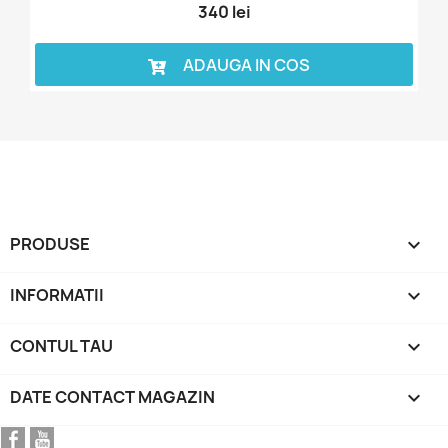
340 lei
ADAUGA IN COS
PRODUSE

INFORMATII

CONTUL TAU

DATE CONTACT MAGAZIN
keyboard_arrow_down