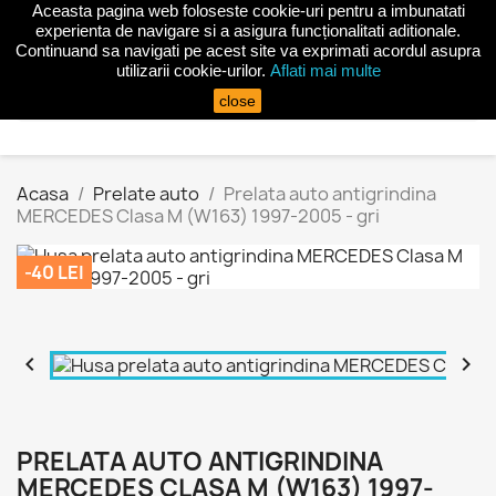
Aceasta pagina web foloseste cookie-uri pentru a imbunatati
shopping_cart


(0)
experienta de navigare si a asigura funcționalitati aditionale.
Continuand sa navigati pe acest site va exprimati acordul asupra
utilizarii cookie-urilor.
Aflati mai multe
search
close
Acasa
Prelate auto
Prelata auto antigrindina
MERCEDES Clasa M (W163) 1997-2005 - gri
-40 LEI


PRELATA AUTO ANTIGRINDINA
MERCEDES CLASA M (W163) 1997-