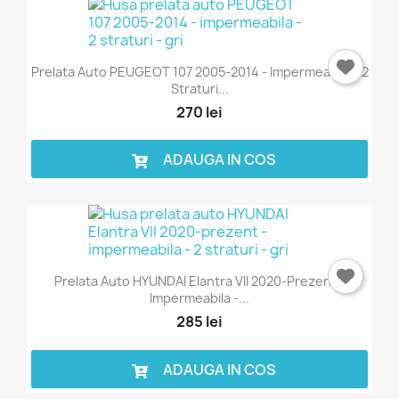
×
Intra in cont
Trebuie sa fi logat in contul de client pentru a salva
Prelata Auto PEUGEOT 107 2005-2014 - Impermeabila - 2
produse in Lista de Favorite.
Straturi...
270 lei
ADAUGA IN COS
Anuleaza
Intra in cont
Prelata Auto HYUNDAI Elantra VII 2020-Prezent -
Impermeabila -...
285 lei
ADAUGA IN COS