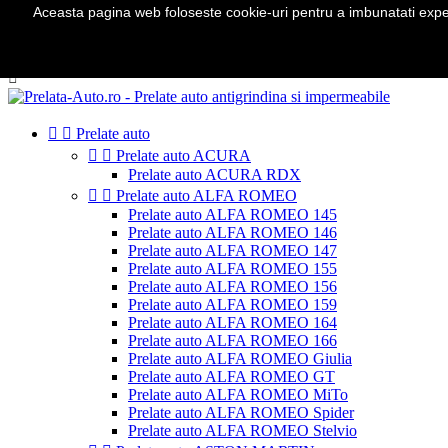
Aceasta pagina web foloseste cookie-uri pentru a imbunatati experie
Telefon:
0724 571 115

Autentificare
shopping_cart
Cos
(0)



Prelate auto


Prelate auto ACURA
Prelate auto ACURA RDX


Prelate auto ALFA ROMEO
Prelate auto ALFA ROMEO 145
Prelate auto ALFA ROMEO 146
Prelate auto ALFA ROMEO 147
Prelate auto ALFA ROMEO 155
Prelate auto ALFA ROMEO 156
Prelate auto ALFA ROMEO 159
Prelate auto ALFA ROMEO 164
Prelate auto ALFA ROMEO 166
Prelate auto ALFA ROMEO Giulia
Prelate auto ALFA ROMEO GT
Prelate auto ALFA ROMEO MiTo
Prelate auto ALFA ROMEO Spider
Prelate auto ALFA ROMEO Stelvio