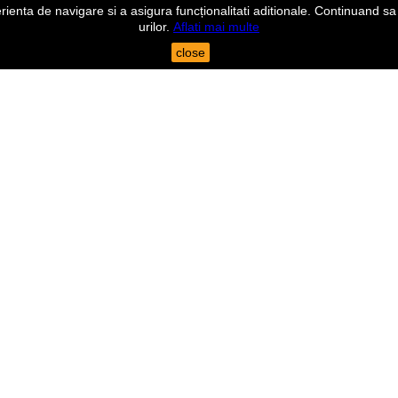
nta de navigare si a asigura funcționalitati aditionale. Continuand sa n
urilor.
Aflati mai multe
close