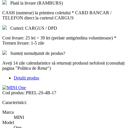
Plată la livrare (RAMBURS)
CASH (numerar) la primirea coletului * CARD BANCAR /
TELEFON direct la curierul CARGUS
Curieri: CARGUS / DPD
Cost livrare: 25 lei > 39 lei (prelate antigrindina voluminoase) *
Termen livrare: 1-5 zile
Sunteți nemulțumit de produs?
Aveți 14 zile calendaristice să returnați produsul nefolosit (consultați
pagina "Politica de Retur")
Detalii produs
Cod produs:
PREL-2S-4B-17
Caracteristici:
Marca
MINI
Model
One