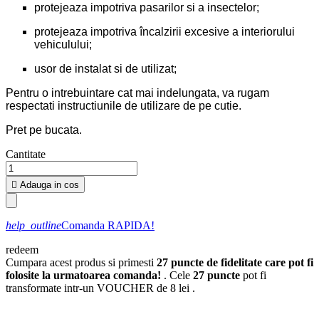
protejeaza impotriva pasarilor si a insectelor;
protejeaza impotriva încalzirii excesive a interiorului
vehiculului;
usor de instalat si de utilizat;
Pentru o intrebuintare cat mai indelungata, va rugam
respectati instructiunile de utilizare de pe cutie.
Pret pe bucata.
Cantitate

Adauga in cos
help_outline
Comanda RAPIDA!
redeem
Cumpara acest produs si primesti
27
puncte de fidelitate care pot fi
folosite la urmatoarea comanda!
. Cele
27
puncte
pot fi
transformate intr-un VOUCHER de
8 lei
.