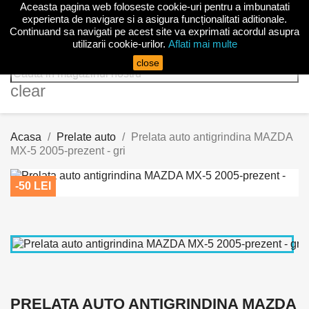
Aceasta pagina web foloseste cookie-uri pentru a imbunatati

experienta de navigare si a asigura funcționalitati aditionale.
Continuand sa navigati pe acest site va exprimati acordul asupra
utilizarii cookie-urilor.
Aflati mai multe
search
close
clear
Acasa
Prelate auto
Prelata auto antigrindina MAZDA
MX-5 2005-prezent - gri
-50 LEI
PRELATA AUTO ANTIGRINDINA MAZDA