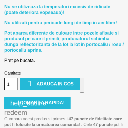
Nu se utilizeaza la temperaturi excesiv de ridicate
(poate deteriora vopseaua)!
Nu utilizati pentru perioade lungi de timp in aer liber!
Pot aparea diferente de culoare intre pozele afisate si
produsul pe care il primiti, producatorul schimba
dunga reflectorizanta de la lot la lot in portocaliu / rosu /
portocaliu aprins.
Pret pe bucata.
Cantitate

ADAUGA IN COS
help_outline
COMANDA RAPIDA!
redeem
Cumpara acest produs si primesti
47
puncte de fidelitate care
pot fi folosite la urmatoarea comanda!
. Cele
47
puncte
pot fi