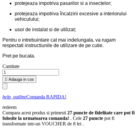
protejeaza impotriva pasarilor si a insectelor;
protejeaza impotriva încalzirii excesive a interiorului
vehiculului;
usor de instalat si de utilizat;
Pentru o intrebuintare cat mai indelungata, va rugam
respectati instructiunile de utilizare de pe cutie.
Pret pe bucata.
Cantitate

Adauga in cos
help_outline
Comanda RAPIDA!
redeem
Cumpara acest produs si primesti
27
puncte de fidelitate care pot fi
folosite la urmatoarea comanda!
. Cele
27
puncte
pot fi
transformate intr-un VOUCHER de
8 lei
.