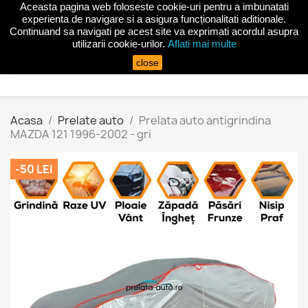
Aceasta pagina web foloseste cookie-uri pentru a imbunatati
shopping_cart


(0)
experienta de navigare si a asigura funcționalitati aditionale.
Continuand sa navigati pe acest site va exprimati acordul asupra
utilizarii cookie-urilor.
Aflati mai multe
search
close
Acasa
Prelate auto
Prelata auto antigrindina
MAZDA 121 1996-2002 - gri
-50 LEI