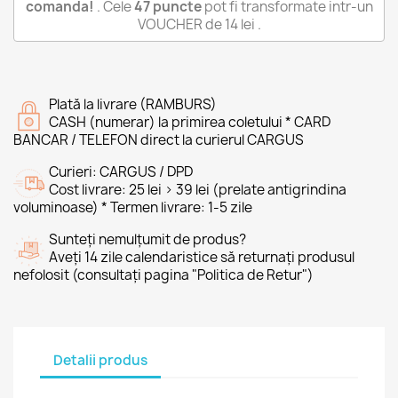
comanda!
. Cele
47
puncte
pot fi transformate intr-un
VOUCHER de
14 lei
.
Plată la livrare (RAMBURS)
CASH (numerar) la primirea coletului * CARD
BANCAR / TELEFON direct la curierul CARGUS
Curieri: CARGUS / DPD
Cost livrare: 25 lei > 39 lei (prelate antigrindina
voluminoase) * Termen livrare: 1-5 zile
Sunteți nemulțumit de produs?
Aveți 14 zile calendaristice să returnați produsul
nefolosit (consultați pagina "Politica de Retur")
Detalii produs