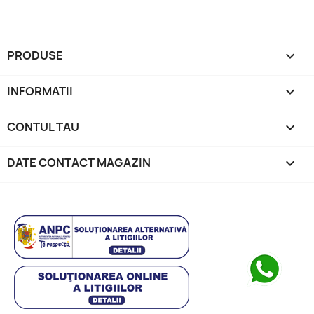
PRODUSE

INFORMATII

CONTUL TAU

DATE CONTACT MAGAZIN
keyboard_arrow_down