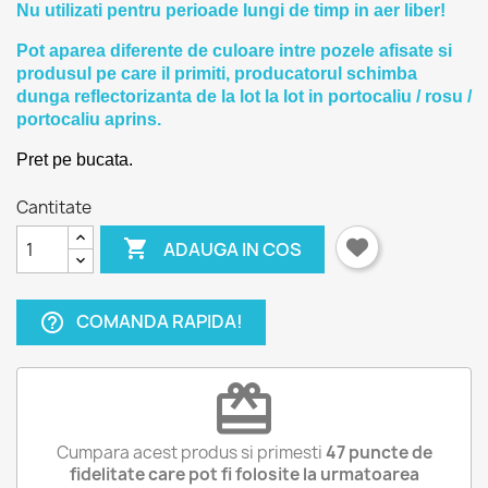
Nu utilizati pentru perioade lungi de timp in aer liber!
Pot aparea diferente de culoare intre pozele afisate si
produsul pe care il primiti, producatorul schimba
dunga reflectorizanta de la lot la lot in portocaliu / rosu /
portocaliu aprins.
Pret pe bucata.
Cantitate

ADAUGA IN COS
COMANDA RAPIDA!
help_outline
redeem
Cumpara acest produs si primesti
47
puncte de
fidelitate care pot fi folosite la urmatoarea