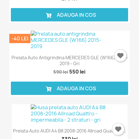
ADAUGA IN COS
-40 LEI
×
Intra in cont
Prelata Auto Antigrindina MERCEDES GLE (W166) 2015-
2019 - Gri
Trebuie sa fi logat in contul de client pentru a salva
550 lei
590 lei
produse in Lista de Favorite.
ADAUGA IN COS
Anuleaza
Intra in cont
Prelata Auto AUDI A4 B8 2008-2016 Allroad Quattro -...
330 lei