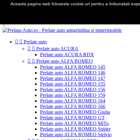
Aceasta pagina web foloseste cookie-uri pentru a imbunatati experie
Telefon:
0724 571 115

Autentificare
shopping_cart
Cos
(0)



Prelate auto


Prelate auto ACURA
Prelate auto ACURA RDX


Prelate auto ALFA ROMEO
Prelate auto ALFA ROMEO 145
Prelate auto ALFA ROMEO 146
Prelate auto ALFA ROMEO 147
Prelate auto ALFA ROMEO 155
Prelate auto ALFA ROMEO 156
Prelate auto ALFA ROMEO 159
Prelate auto ALFA ROMEO 164
Prelate auto ALFA ROMEO 166
Prelate auto ALFA ROMEO Giulia
Prelate auto ALFA ROMEO GT
Prelate auto ALFA ROMEO MiTo
Prelate auto ALFA ROMEO Spider
Prelate auto ALFA ROMEO Stelvio