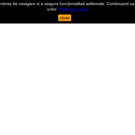
nta de navigare si a asigura funcționalitati aditionale. Continuand sa n
urilor.
Aflati mai multe
close