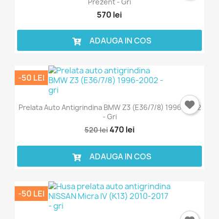
Prezent - Gri
570 lei
ADAUGA IN COS
-50 LEI
×
Intra in cont
Prelata Auto Antigrindina BMW Z3 (E36/7/8) 1996-2002
- Gri
Trebuie sa fi logat in contul de client pentru a salva
470 lei
produse in Lista de Favorite.
520 lei
ADAUGA IN COS
Anuleaza
Intra in cont
-50 LEI