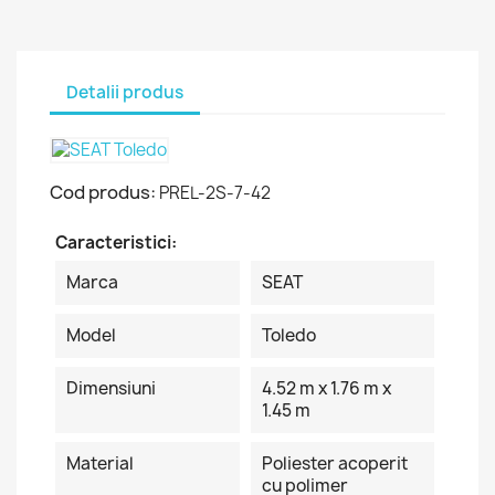
Detalii produs
Cod produs:
PREL-2S-7-42
Caracteristici:
Marca
SEAT
Model
Toledo
Dimensiuni
4.52 m x 1.76 m x
1.45 m
Material
Poliester acoperit
cu polimer