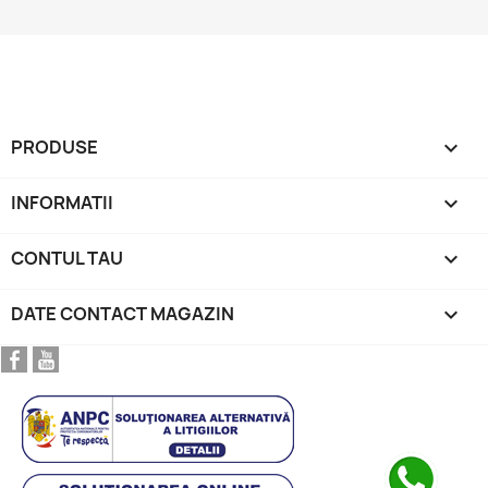
PRODUSE

INFORMATII

CONTUL TAU

DATE CONTACT MAGAZIN
keyboard_arrow_down