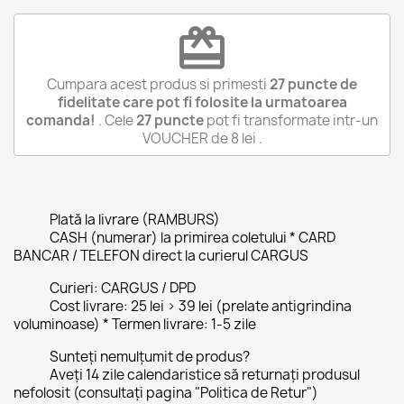
redeem
Cumpara acest produs si primesti
27
puncte de
fidelitate care pot fi folosite la urmatoarea
comanda!
. Cele
27
puncte
pot fi transformate intr-un
VOUCHER de
8 lei
.
Plată la livrare (RAMBURS)
CASH (numerar) la primirea coletului * CARD
BANCAR / TELEFON direct la curierul CARGUS
Curieri: CARGUS / DPD
Cost livrare: 25 lei > 39 lei (prelate antigrindina
voluminoase) * Termen livrare: 1-5 zile
Sunteți nemulțumit de produs?
Aveți 14 zile calendaristice să returnați produsul
nefolosit (consultați pagina "Politica de Retur")