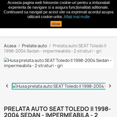
Aceasta pagina web foloseste cookie-uri pentru a imbunatati
shopping_cart


(0)
experienta de navigare si a asigura funcționalitati aditionale.
Continuand sa navigati pe acest site va exprimati acordul asupra
utilizarii cookie-urilor.
Aflati mai multe
search
close
Acasa
Prelate auto
Prelata auto SEAT Toledo II
1998-2004 Sedan - impermeabila - 2 straturi - gri


PRELATA AUTO SEAT TOLEDO II 1998-
2004 SEDAN - IMPERMEABILA - 2