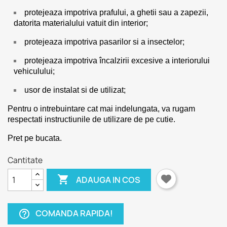
protejeaza impotriva prafului, a ghetii sau a zapezii,
datorita materialului vatuit din interior;
protejeaza impotriva pasarilor si a insectelor;
protejeaza impotriva încalzirii excesive a interiorului
vehiculului;
usor de instalat si de utilizat;
Pentru o intrebuintare cat mai indelungata, va rugam
respectati instructiunile de utilizare de pe cutie.
Pret pe bucata.
Cantitate

ADAUGA IN COS
COMANDA RAPIDA!
help_outline