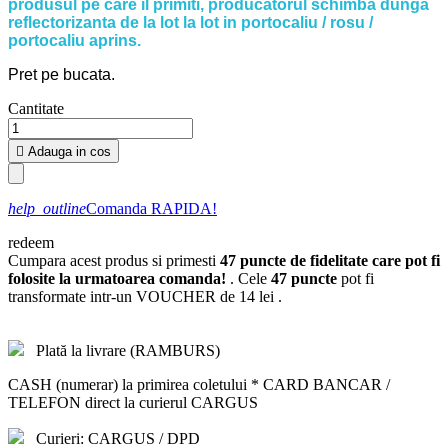
produsul pe care il primiti, producatorul schimba dunga
reflectorizanta de la lot la lot in portocaliu / rosu /
portocaliu aprins.
Pret pe bucata.
Cantitate

Adauga in cos
help_outline
Comanda RAPIDA!
redeem
Cumpara acest produs si primesti
47
puncte de fidelitate care pot fi
folosite la urmatoarea comanda!
. Cele
47
puncte
pot fi
transformate intr-un VOUCHER de
14 lei
.
Plată la livrare (RAMBURS)
CASH (numerar) la primirea coletului * CARD BANCAR /
TELEFON direct la curierul CARGUS
Curieri: CARGUS / DPD