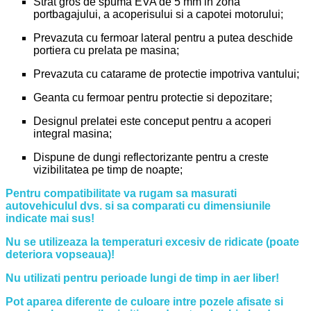
Strat gros de spuma EVA de 5 mm in zona
portbagajului, a acoperisului si a capotei motorului;
Prevazuta cu fermoar lateral pentru a putea deschide
portiera cu prelata pe masina;
Prevazuta cu catarame de protectie impotriva vantului;
Geanta cu fermoar pentru protectie si depozitare;
Designul prelatei este conceput pentru a acoperi
integral masina;
Dispune de dungi reflectorizante pentru a creste
vizibilitatea pe timp de noapte;
Pentru compatibilitate va rugam sa masurati
autovehiculul dvs. si sa comparati cu dimensiunile
indicate mai sus!
Nu se utilizeaza la temperaturi excesiv de ridicate (poate
deteriora vopseaua)!
Nu utilizati pentru perioade lungi de timp in aer liber!
Pot aparea diferente de culoare intre pozele afisate si