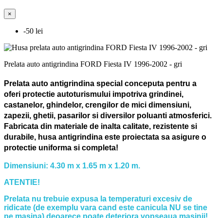
×
-50 lei
Prelata auto antigrindina FORD Fiesta IV 1996-2002 - gri
Prelata auto antigrindina special conceputa pentru a
oferi protectie autoturismului impotriva grindinei,
castanelor, ghindelor, crengilor de mici dimensiuni,
zapezii, ghetii, pasarilor si diversilor poluanti atmosferici.
Fabricata din materiale de inalta calitate, rezistente si
durabile, husa antigrindina este proiectata sa asigure o
protectie uniforma si completa!
Dimensiuni: 4.30 m x 1.65 m x 1.20 m.
ATENTIE!
Prelata nu trebuie expusa la temperaturi excesiv de
ridicate (de exemplu vara cand este canicula NU se tine
pe masina) deoarece poate deteriora vopseaua masinii!