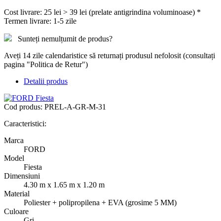
Cost livrare: 25 lei > 39 lei (prelate antigrindina voluminoase) *
Termen livrare: 1-5 zile
Sunteți nemulțumit de produs?
Aveți 14 zile calendaristice să returnați produsul nefolosit (consultați
pagina "Politica de Retur")
Detalii produs
Cod produs:
PREL-A-GR-M-31
Caracteristici:
Marca
FORD
Model
Fiesta
Dimensiuni
4.30 m x 1.65 m x 1.20 m
Material
Poliester + polipropilena + EVA (grosime 5 MM)
Culoare
Gri