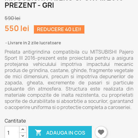
PREZENT - GRI
590 lei
550 lei
REDUCERE 40 LEI!
Livrare in 2 zile lucratoare
Prelata antigrindina compatibila cu MITSUBISHI Pajero
Sport III 2016-prezent este proiectata pentru a asigura
protejarea vehiculului impotriva impactului mecanic
produs de grindina, castane, ghinde, fragmente vegetale
de mici dimensiuni, precum si impotriva depunerilor de
zapada, gheata, excremente de pasari si particule
poluante din atmosfera. Structura este realizata din
materiale compozite de inalta rezistenta, cu proprietati
sporite de durabilitate si absorbtie a socurilor, garantand
o acoperire uniforma si o protectie completa a caroseriei.
Cantitate

ADAUGA IN COS