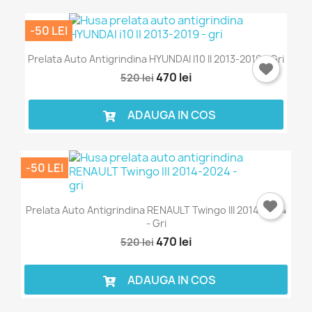
-50 LEI
Prelata Auto Antigrindina HYUNDAI I10 II 2013-2019 - Gri
470 lei
520 lei
ADAUGA IN COS
×
Intra in cont
-50 LEI
Trebuie sa fi logat in contul de client pentru a salva
Prelata Auto Antigrindina RENAULT Twingo III 2014-2024
produse in Lista de Favorite.
- Gri
470 lei
520 lei
ADAUGA IN COS
Anuleaza
Intra in cont