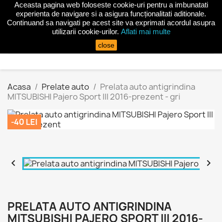
Aceasta pagina web foloseste cookie-uri pentru a imbunatati
shopping_cart


(0)
experienta de navigare si a asigura funcționalitati aditionale.
Continuand sa navigati pe acest site va exprimati acordul asupra
utilizarii cookie-urilor.
Aflati mai multe
search
close
Acasa
Prelate auto
Prelata auto antigrindina
MITSUBISHI Pajero Sport III 2016-prezent - gri
-40 LEI


PRELATA AUTO ANTIGRINDINA
MITSUBISHI PAJERO SPORT III 2016-