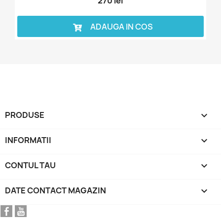
270 lei
ADAUGA IN COS
PRODUSE

INFORMATII

CONTUL TAU

DATE CONTACT MAGAZIN
keyboard_arrow_down