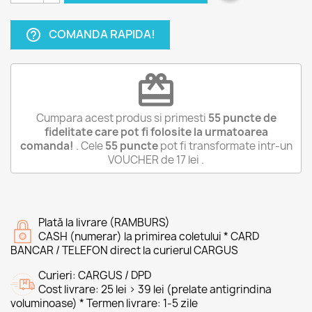
COMANDA RAPIDA!
help_outline
redeem
Cumpara acest produs si primesti
55
puncte de
fidelitate care pot fi folosite la urmatoarea
comanda!
. Cele
55
puncte
pot fi transformate intr-un
VOUCHER de
17 lei
.
Plată la livrare (RAMBURS)
CASH (numerar) la primirea coletului * CARD
BANCAR / TELEFON direct la curierul CARGUS
Curieri: CARGUS / DPD
Cost livrare: 25 lei > 39 lei (prelate antigrindina
voluminoase) * Termen livrare: 1-5 zile