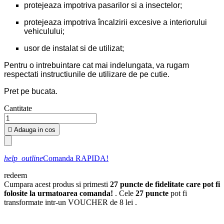
protejeaza impotriva pasarilor si a insectelor;
protejeaza impotriva încalzirii excesive a interiorului
vehiculului;
usor de instalat si de utilizat;
Pentru o intrebuintare cat mai indelungata, va rugam
respectati instructiunile de utilizare de pe cutie.
Pret pe bucata.
Cantitate

Adauga in cos
help_outline
Comanda RAPIDA!
redeem
Cumpara acest produs si primesti
27
puncte de fidelitate care pot fi
folosite la urmatoarea comanda!
. Cele
27
puncte
pot fi
transformate intr-un VOUCHER de
8 lei
.