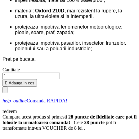
impermeabila, material 100% waterproof;
material:
Oxford 210D
, mai rezistent la rupere, la
uzura, la ultraviolete si la intemperii.
protejeaza impotriva fenomenelor meteorologice:
ploaie, soare, praf, zapada;
protejeaza impotriva pasarilor, insectelor, frunzelor,
polenului sau a poluarii industriale;
Pret pe bucata.
Cantitate

Adauga in cos
help_outline
Comanda RAPIDA!
redeem
Cumpara acest produs si primesti
28
puncte de fidelitate care pot fi
folosite la urmatoarea comanda!
. Cele
28
puncte
pot fi
transformate intr-un VOUCHER de
8 lei
.