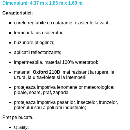
Dimensiuni: 4,37 m x 1,85 m x 1,60 m.
Caracteristici:
curele reglabile cu catarame rezistente la vant;
fermoar la usa soferului;
buzunare pt oglinzi;
aplicatii reflectorizante;
impermeabila, material 100% waterproof;
material:
Oxford 210D
, mai rezistent la rupere, la
uzura, la ultraviolete si la intemperii.
protejeaza impotriva fenomenelor meteorologice:
ploaie, soare, praf, zapada;
protejeaza impotriva pasarilor, insectelor, frunzelor,
polenului sau a poluarii industriale;
Pret pe bucata.
Quality: