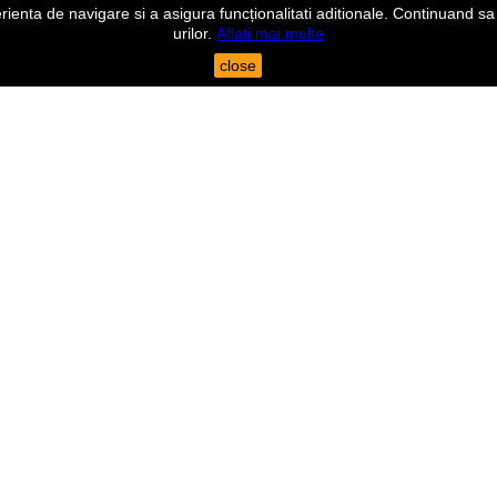
nta de navigare si a asigura funcționalitati aditionale. Continuand sa n
urilor.
Aflati mai multe
close