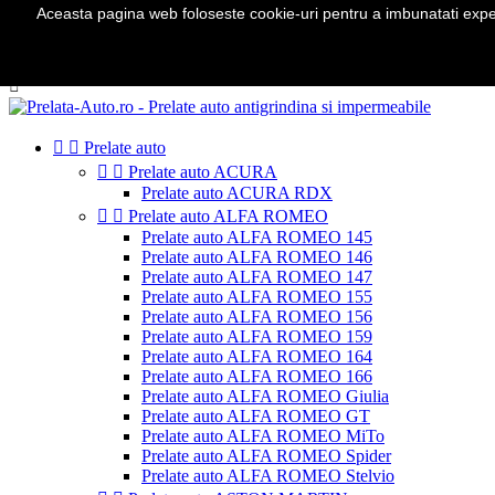
Aceasta pagina web foloseste cookie-uri pentru a imbunatati experie
Telefon:
0724 571 115

Autentificare
shopping_cart
Cos
(0)



Prelate auto


Prelate auto ACURA
Prelate auto ACURA RDX


Prelate auto ALFA ROMEO
Prelate auto ALFA ROMEO 145
Prelate auto ALFA ROMEO 146
Prelate auto ALFA ROMEO 147
Prelate auto ALFA ROMEO 155
Prelate auto ALFA ROMEO 156
Prelate auto ALFA ROMEO 159
Prelate auto ALFA ROMEO 164
Prelate auto ALFA ROMEO 166
Prelate auto ALFA ROMEO Giulia
Prelate auto ALFA ROMEO GT
Prelate auto ALFA ROMEO MiTo
Prelate auto ALFA ROMEO Spider
Prelate auto ALFA ROMEO Stelvio