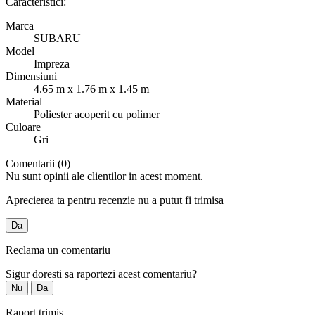
Caracteristici:
Marca
SUBARU
Model
Impreza
Dimensiuni
4.65 m x 1.76 m x 1.45 m
Material
Poliester acoperit cu polimer
Culoare
Gri
Comentarii (0)
Nu sunt opinii ale clientilor in acest moment.
Aprecierea ta pentru recenzie nu a putut fi trimisa
Da
Reclama un comentariu
Sigur doresti sa raportezi acest comentariu?
Nu
Da
Raport trimis