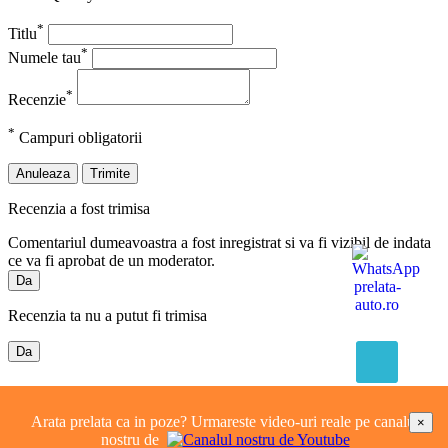
*
Titlu
*
Numele tau
*
Recenzie
*
Campuri obligatorii
Anuleaza
Trimite
Recenzia a fost trimisa
Comentariul dumeavoastra a fost inregistrat si va fi vizibil de indata
ce va fi aprobat de un moderator.
Da
Recenzia ta nu a putut fi trimisa
Da
16 produse in aceeasi categorie:
Arata prelata ca in poze? Urmareste video-uri reale pe canalul
×
nostru de