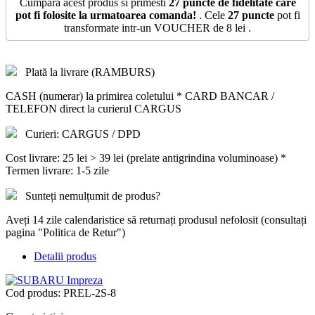
Cumpara acest produs si primesti
27
puncte de fidelitate care
pot fi folosite la urmatoarea comanda!
. Cele
27
puncte
pot fi
transformate intr-un VOUCHER de
8 lei
.
Plată la livrare (RAMBURS)
CASH (numerar) la primirea coletului * CARD BANCAR /
TELEFON direct la curierul CARGUS
Curieri: CARGUS / DPD
Cost livrare: 25 lei > 39 lei (prelate antigrindina voluminoase) *
Termen livrare: 1-5 zile
Sunteți nemulțumit de produs?
Aveți 14 zile calendaristice să returnați produsul nefolosit (consultați
pagina "Politica de Retur")
Detalii produs
Cod produs:
PREL-2S-8