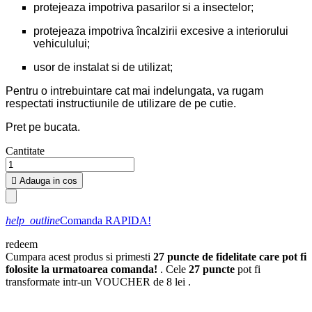
protejeaza impotriva pasarilor si a insectelor;
protejeaza impotriva încalzirii excesive a interiorului
vehiculului;
usor de instalat si de utilizat;
Pentru o intrebuintare cat mai indelungata, va rugam
respectati instructiunile de utilizare de pe cutie.
Pret pe bucata.
Cantitate

Adauga in cos
help_outline
Comanda RAPIDA!
redeem
Cumpara acest produs si primesti
27
puncte de fidelitate care pot fi
folosite la urmatoarea comanda!
. Cele
27
puncte
pot fi
transformate intr-un VOUCHER de
8 lei
.