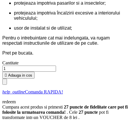
protejeaza impotriva pasarilor si a insectelor;
protejeaza impotriva încalzirii excesive a interiorului
vehiculului;
usor de instalat si de utilizat;
Pentru o intrebuintare cat mai indelungata, va rugam
respectati instructiunile de utilizare de pe cutie.
Pret pe bucata.
Cantitate

Adauga in cos
help_outline
Comanda RAPIDA!
redeem
Cumpara acest produs si primesti
27
puncte de fidelitate care pot fi
folosite la urmatoarea comanda!
. Cele
27
puncte
pot fi
transformate intr-un VOUCHER de
8 lei
.