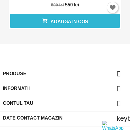
550 lei
590 lei
ADAUGA IN COS

PRODUSE

INFORMATII

CONTUL TAU
key
DATE CONTACT MAGAZIN