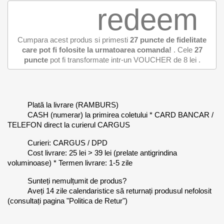
redeem
Cumpara acest produs si primesti
27
puncte de fidelitate
care pot fi folosite la urmatoarea comanda!
. Cele
27
puncte
pot fi transformate intr-un VOUCHER de
8 lei
.
Plată la livrare (RAMBURS)
CASH (numerar) la primirea coletului * CARD BANCAR /
TELEFON direct la curierul CARGUS
Curieri: CARGUS / DPD
Cost livrare: 25 lei > 39 lei (prelate antigrindina
voluminoase) * Termen livrare: 1-5 zile
Sunteți nemulțumit de produs?
Aveți 14 zile calendaristice să returnați produsul nefolosit
(consultați pagina "Politica de Retur")