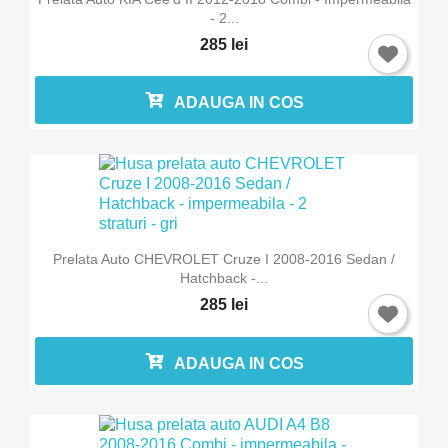
- 2...
285 lei
ADAUGA IN COS
×
Intra in cont
Trebuie sa fi logat in contul de client pentru a salva
Prelata Auto CHEVROLET Cruze I 2008-2016 Sedan /
produse in Lista de Favorite.
Hatchback -...
285 lei
ADAUGA IN COS
Anuleaza
Intra in cont