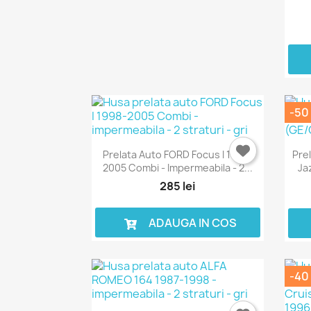
-50 
Prelata Auto FORD Focus I 1998-
Pre
2005 Combi - Impermeabila - 2...
Ja
285 lei
ADAUGA IN COS
-40 