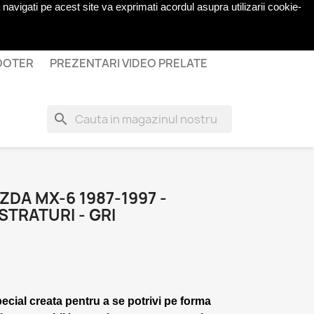
navigati pe acest site va exprimati acordul asupra utilizarii cookie-
shopping_cart

Cos
(0)
Autentificare
COOTER
PREZENTARI VIDEO PRELATE
search
DA MX-6 1987-1997 -
STRATURI - GRI
pecial creata pentru a se potrivi pe forma