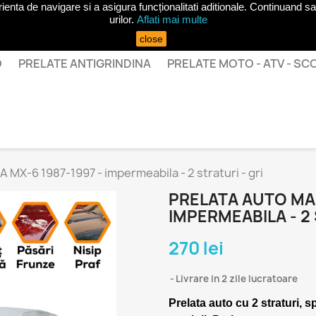
ta de navigare si a asigura funcționalitati aditionale. Continuand sa 
urilor.
Aflati mai multe
close
O
PRELATE ANTIGRINDINA
PRELATE MOTO - ATV - S
 MX-6 1987-1997 - impermeabila - 2 straturi - gri
PRELATA AUTO MAZ
IMPERMEABILA - 2 
270 lei
Livrare in 2 zile lucratoare
Prelata auto cu 2 straturi, s