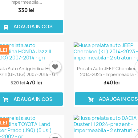
Impermeabila...
330 lei
ADAUGA IN COS
LEI
lata Auto Antigrindina HONDA
Prelata Auto JEEP Cherokee 
zz II (GE/GG) 2007-2014 - Gri
2014-2023 - Impermeabila - 2
470 lei
340 lei
520 lei
ADAUGA IN CO
ADAUGA IN COS
LEI