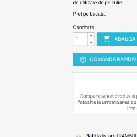
de utilizare de pe cutie.
Pret pe bucata.
Cantitate

ADAUGA 
COMANDA RAPIDA!
help_outline
Cumpara acest produs si 
folosite la urmatoarea c
int
Plată la livrare (RAMBU