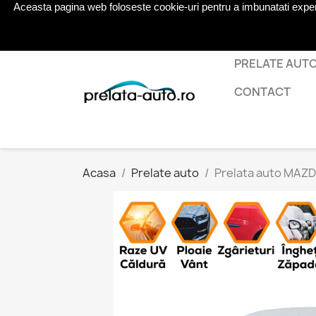
Aceasta pagina web foloseste cookie-uri pentru a imbunatati experien
Telefon:
0724 571 115
PRELATE AUT
CONTACT
Acasa
Prelate auto
Prelata auto MAZDA