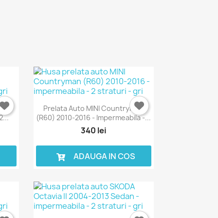
(KL)
Prelata Auto MINI Countryman
...
(R60) 2010-2016 - Impermeabila -...
340 lei
S
ADAUGA IN COS