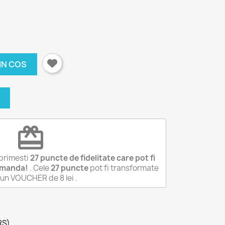
IN COS
redeem
primesti
27
puncte de fidelitate care pot fi
omanda!
. Cele
27
puncte
pot fi transformate
r-un VOUCHER de
8 lei
.
RS)