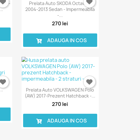
2024-
Prelata Auto SKODA Octavia II
..
2004-2013 Sedan - Impermeabila
-...
270 lei
S
ADAUGA IN COS
015-
..
Prelata Auto VOLKSWAGEN Polo
(AW) 2017-Prezent Hatchback -...
270 lei
S
ADAUGA IN COS