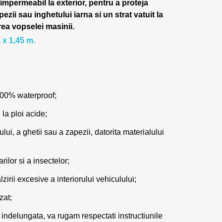
 impermeabil la exterior, pentru a proteja
pezii sau inghetului iarna si un strat vatuit la
rea vopselei masinii.
 x 1,45 m.
100% waterproof;
 la ploi acide;
lui, a ghetii sau a zapezii, datorita materialului
ilor si a insectelor;
zirii excesive a interiorului vehiculului;
zat;
 indelungata, va rugam respectati instructiunile