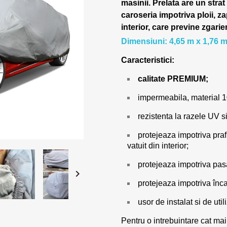
masinii.
Prelata are un strat
caroseria impotriva ploii, za
interior, care previne zgarie
Dimensiuni: 4,65 m x 1,76 m
Caracteristici:
calitate PREMIUM;
impermeabila, material 
rezistenta la razele UV si
protejeaza impotriva prafu
vatuit din interior;
protejeaza impotriva pasar

protejeaza impotriva încal
usor de instalat si de utili
Pentru o intrebuintare cat mai