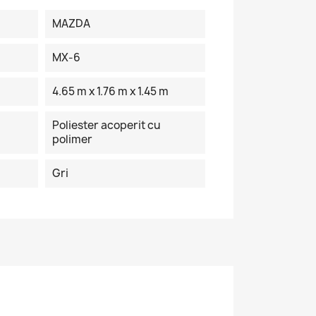
MAZDA
MX-6
4.65 m x 1.76 m x 1.45 m
Poliester acoperit cu
polimer
Gri
×
de