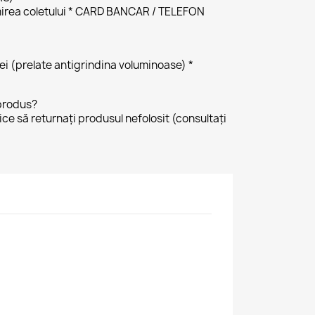
irea coletului * CARD BANCAR / TELEFON
 lei (prelate antigrindina voluminoase) *
produs?
tice să returnați produsul nefolosit (consultați