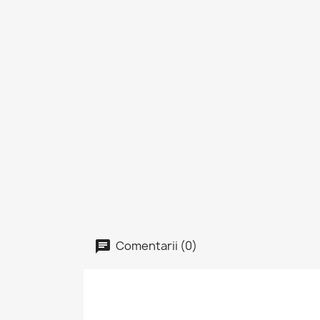
Comentarii (0)
I
Tre
Fav