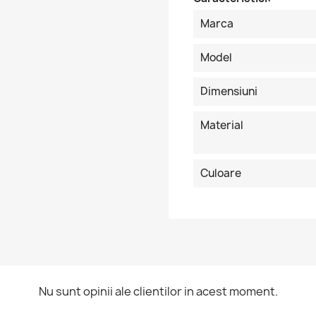
Marca
Model
Dimensiuni
Material
Culoare
ntra in cont
Nu sunt opinii ale clientilor in acest moment.
buie sa fi logat in contul de client pentru a salva produse in Lista 
orite.