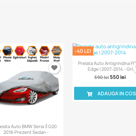
Anuleaza
Intra in cont
-40 LEI
Prelata Auto Antigrindina F
Edge I 2007-2014 - Gri
550 lei
590 lei
ADAUGA IN CO
elata Auto BMW Seria 3 G20
2018-Prezent Sedan -