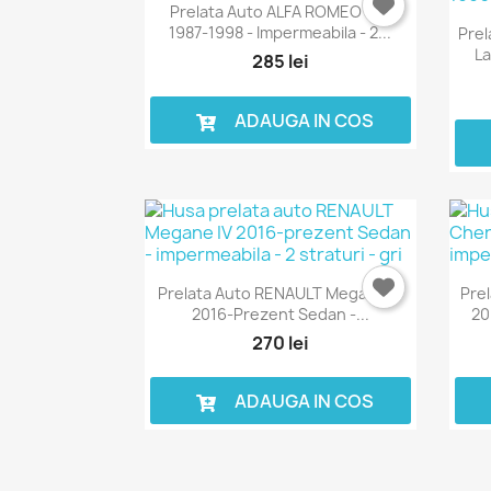
Prelata Auto ALFA ROMEO 164
1987-1998 - Impermeabila - 2...
Prel
La
285 lei
ADAUGA IN COS
Prelata Auto RENAULT Megane IV
Pre
2016-Prezent Sedan -...
20
270 lei
ADAUGA IN COS