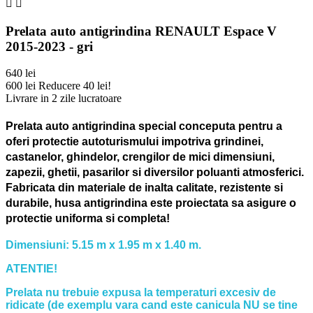


Prelata auto antigrindina RENAULT Espace V
2015-2023 - gri
640 lei
600 lei
Reducere 40 lei!
Livrare in 2 zile lucratoare
Prelata auto antigrindina special conceputa pentru a
oferi protectie autoturismului impotriva grindinei,
castanelor, ghindelor, crengilor de mici dimensiuni,
zapezii, ghetii, pasarilor si diversilor poluanti atmosferici.
Fabricata din materiale de inalta calitate, rezistente si
durabile, husa antigrindina este proiectata sa asigure o
protectie uniforma si completa!
Dimensiuni: 5.15 m x 1.95 m x 1.40 m.
ATENTIE!
Prelata nu trebuie expusa la temperaturi excesiv de
ridicate (de exemplu vara cand este canicula NU se tine