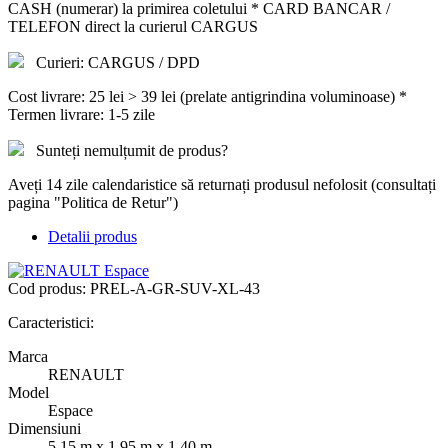
CASH (numerar) la primirea coletului * CARD BANCAR /
TELEFON direct la curierul CARGUS
Curieri: CARGUS / DPD
Cost livrare: 25 lei > 39 lei (prelate antigrindina voluminoase) *
Termen livrare: 1-5 zile
Sunteți nemulțumit de produs?
Aveți 14 zile calendaristice să returnați produsul nefolosit (consultați
pagina "Politica de Retur")
Detalii produs
Cod produs:
PREL-A-GR-SUV-XL-43
Caracteristici:
Marca
RENAULT
Model
Espace
Dimensiuni
5.15 m x 1.95 m x 1.40 m