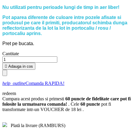
Nu utilizati pentru perioade lungi de timp in aer liber!
Pot aparea diferente de culoare intre pozele afisate si
produsul pe care il primiti, producatorul schimba dunga
reflectorizanta de la lot la lot in portocaliu / rosu /
portocaliu aprins.
Pret pe bucata.
Cantitate

Adauga in cos
help_outline
Comanda RAPIDA!
redeem
Cumpara acest produs si primesti
60
puncte de fidelitate care pot fi
folosite la urmatoarea comanda!
. Cele
60
puncte
pot fi
transformate intr-un VOUCHER de
18 lei
.
Plată la livrare (RAMBURS)