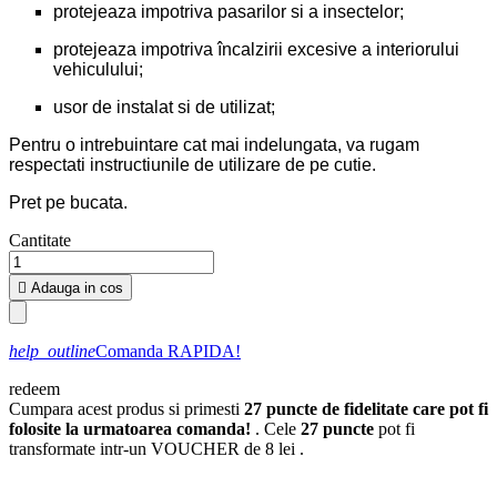
protejeaza impotriva pasarilor si a insectelor;
protejeaza impotriva încalzirii excesive a interiorului
vehiculului;
usor de instalat si de utilizat;
Pentru o intrebuintare cat mai indelungata, va rugam
respectati instructiunile de utilizare de pe cutie.
Pret pe bucata.
Cantitate

Adauga in cos
help_outline
Comanda RAPIDA!
redeem
Cumpara acest produs si primesti
27
puncte de fidelitate care pot fi
folosite la urmatoarea comanda!
. Cele
27
puncte
pot fi
transformate intr-un VOUCHER de
8 lei
.