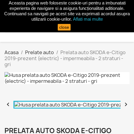
Aceasta pagina web foloseste cookie-uri pentru a imbunatati
shopping_cart


(0)
experienta de navigare si a asigura funcționalitati aditionale.
Continuand sa navigati pe acest site va exprimati acordul asupra
utilizarii cookie-urilor.
Aflati mai multe
search
close
Acasa
Prelate auto
Prelata auto SKODA e-Citigo
2019-prezent (electric) - impermeabila - 2 straturi -
gri


PRELATA AUTO SKODA E-CITIGO