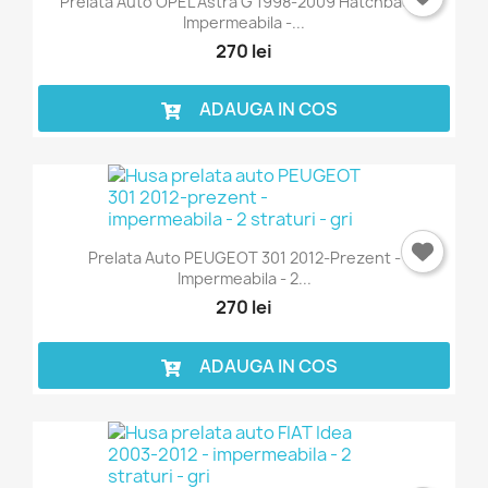
Prelata Auto OPEL Astra G 1998-2009 Hatchback -
Impermeabila -...
270 lei
ADAUGA IN COS
×
Intra in cont
Prelata Auto PEUGEOT 301 2012-Prezent -
Trebuie sa fi logat in contul de client pentru a salva
Impermeabila - 2...
produse in Lista de Favorite.
270 lei
ADAUGA IN COS
Anuleaza
Intra in cont