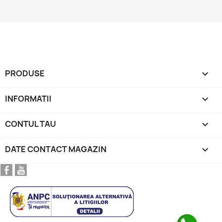
PRODUSE

INFORMATII

CONTUL TAU

DATE CONTACT MAGAZIN
keyboard_arrow_down