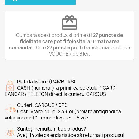
redeem
Cumpara acest produs si primesti
27
puncte de
fidelitate care pot fi folosite la urmatoarea
comanda!
. Cele
27
puncte
pot fi transformate intr-un
VOUCHER de
8 lei
.
Plată la livrare (RAMBURS)
CASH (numerar) la primirea coletului * CARD
BANCAR / TELEFON direct la curierul CARGUS
Curieri: CARGUS / DPD
Cost livrare: 25 lei > 39 lei (prelate antigrindina
voluminoase) * Termen livrare: 1-5 zile
Sunteți nemulțumit de produs?
Aveți 14 zile calendaristice să returnați produsul