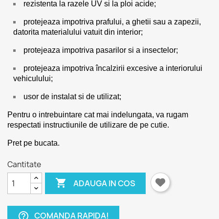
rezistenta la razele UV si la ploi acide;
protejeaza impotriva prafului, a ghetii sau a zapezii,
datorita materialului vatuit din interior;
protejeaza impotriva pasarilor si a insectelor;
protejeaza impotriva încalzirii excesive a interiorului
vehiculului;
usor de instalat si de utilizat;
Pentru o intrebuintare cat mai indelungata, va rugam
respectati instructiunile de utilizare de pe cutie.
Pret pe bucata.
Cantitate

ADAUGA IN COS
COMANDA RAPIDA!
help_outline