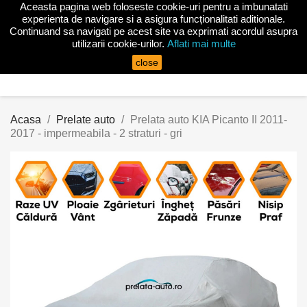
Aceasta pagina web foloseste cookie-uri pentru a imbunatati

experienta de navigare si a asigura funcționalitati aditionale.
Continuand sa navigati pe acest site va exprimati acordul asupra
utilizarii cookie-urilor.
Aflati mai multe
search
close
Acasa
Prelate auto
Prelata auto KIA Picanto II 2011-
2017 - impermeabila - 2 straturi - gri