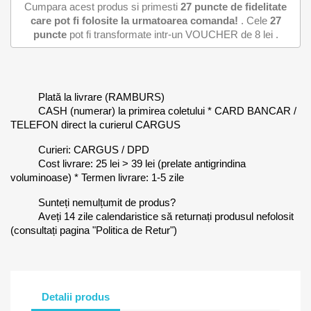
Cumpara acest produs si primesti
27
puncte de fidelitate
care pot fi folosite la urmatoarea comanda!
. Cele
27
puncte
pot fi transformate intr-un VOUCHER de
8 lei
.
Plată la livrare (RAMBURS)
CASH (numerar) la primirea coletului * CARD BANCAR /
TELEFON direct la curierul CARGUS
Curieri: CARGUS / DPD
Cost livrare: 25 lei > 39 lei (prelate antigrindina
voluminoase) * Termen livrare: 1-5 zile
Sunteți nemulțumit de produs?
Aveți 14 zile calendaristice să returnați produsul nefolosit
(consultați pagina "Politica de Retur")
Detalii produs