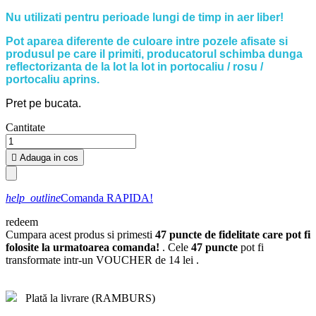
Nu utilizati pentru perioade lungi de timp in aer liber!
Pot aparea diferente de culoare intre pozele afisate si
produsul pe care il primiti, producatorul schimba dunga
reflectorizanta de la lot la lot in portocaliu / rosu /
portocaliu aprins.
Pret pe bucata.
Cantitate

Adauga in cos
help_outline
Comanda RAPIDA!
redeem
Cumpara acest produs si primesti
47
puncte de fidelitate care pot fi
folosite la urmatoarea comanda!
. Cele
47
puncte
pot fi
transformate intr-un VOUCHER de
14 lei
.
Plată la livrare (RAMBURS)