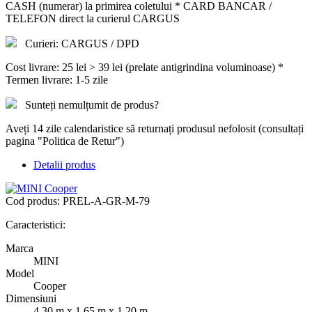
CASH (numerar) la primirea coletului * CARD BANCAR /
TELEFON direct la curierul CARGUS
Curieri: CARGUS / DPD
Cost livrare: 25 lei > 39 lei (prelate antigrindina voluminoase) *
Termen livrare: 1-5 zile
Sunteți nemulțumit de produs?
Aveți 14 zile calendaristice să returnați produsul nefolosit (consultați
pagina "Politica de Retur")
Detalii produs
Cod produs:
PREL-A-GR-M-79
Caracteristici:
Marca
MINI
Model
Cooper
Dimensiuni
4.30 m x 1.65 m x 1.20 m