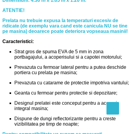
Dimensiuni: 4.30 m x 1.65 m x 1.20 m.
ATENTIE!
Prelata nu trebuie expusa la temperaturi excesiv de
ridicate (de exemplu vara cand este canicula NU se tine
pe masina) deoarece poate deteriora vopseaua masinii!
Caracteristici:
Strat gros de spuma EVA de 5 mm in zona
portbagajului, a acoperisului si a capotei motorului;
Prevazuta cu fermoar lateral pentru a putea deschide
portiera cu prelata pe masina;
Prevazuta cu catarame de protectie impotriva vantului;
Geanta cu fermoar pentru protectie si depozitare;
Designul prelatei este conceput pentru a acoperi
integral masina;
Dispune de dungi reflectorizante pentru a creste
vizibilitatea pe timp de noapte;